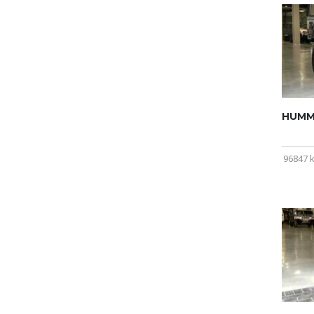
HUMME
96847 