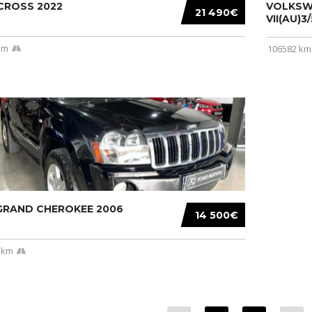
CROSS 2022
VOLKSW
21 490€
VII(AU)3
km
106582 km
 GRAND CHEROKEE 2006
14 500€
 km