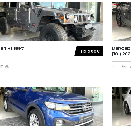
R H1 1997
MERCEDE
119 900€
(18-) 2020
km
69999 km