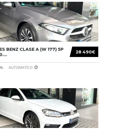
S BENZ CLASE A (W 177) 5P
28 490€
....
AUTOMATICO