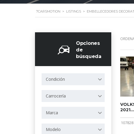
7CARSMOTION
>
LISTINGS
>
EMBELLECEDORES DECORAT
ORDENA
Opciones
de
búsqueda
Condición
Carrocería
VOLKS
2021...
Marca
107828
Modelo