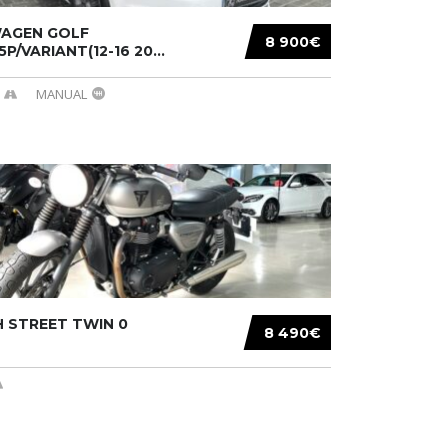
AGEN GOLF
8 900€
/5P/VARIANT(12-16 20...
MANUAL
 STREET TWIN 0
8 490€