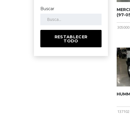
Buscar
MERCE
(97-05
305000
RESTABLECER
TODO
HUMME
137102