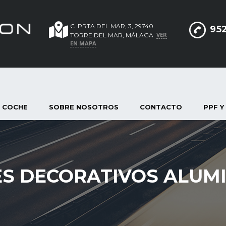
C. PRTA DEL MAR, 3, 29740
952
VER
TORRE DEL MAR, MÁLAGA
EN MAPA
 COCHE
SOBRE NOSOTROS
CONTACTO
PPF Y
S DECORATIVOS ALUMI