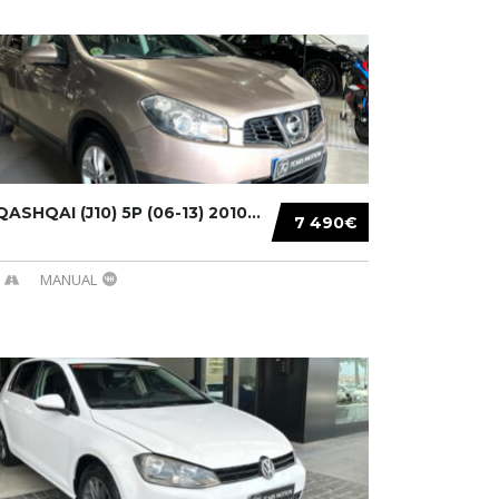
ASHQAI (J10) 5P (06-13) 2010...
7 490€
MANUAL