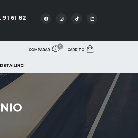
 91 61 82
0
COMPARAR
CARRITO
 DETAILING
NIO