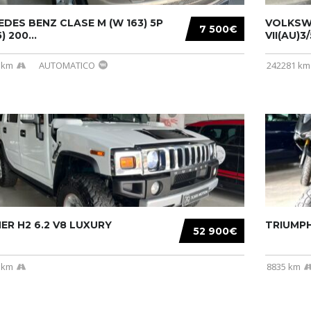
DES BENZ CLASE M (W 163) 5P
VOLKSW
7 500€
) 200...
VII(AU)3
 km
AUTOMATICO
242281 km
R H2 6.2 V8 LUXURY
TRIUMPH
52 900€
 km
8835 km