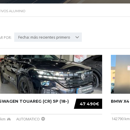
IVOS ALUMINIO
Fecha: más recientes primero
R POR:
WAGEN TOUAREG (CR) 5P (18-)
BMW X4 (
47 490€
142790 km
 km
AUTOMATICO