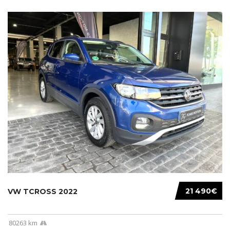
21 490€
VW TCROSS 2022
80263 km