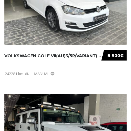
8 900€
VOLKSWAGEN GOLF VII(AU)3/5P/VARIANT(12-16 20...
242281 km
MANUAL