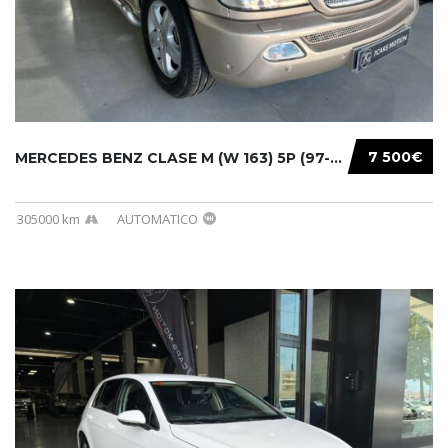
7 500€
MERCEDES BENZ CLASE M (W 163) 5P (97-05) 200...
305000 km
AUTOMATICO