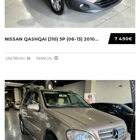
7 490€
NISSAN QASHQAI (J10) 5P (06-13) 2010...
284788 km
MANUAL