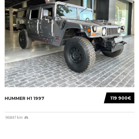
119 900€
HUMMER H1 1997
96847 km