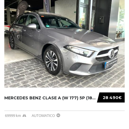
28 490€
MERCEDES BENZ CLASE A (W 177) 5P (18-) 2020....
69999 km
AUTOMATICO