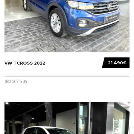
21 490€
VW TCROSS 2022
80263 km