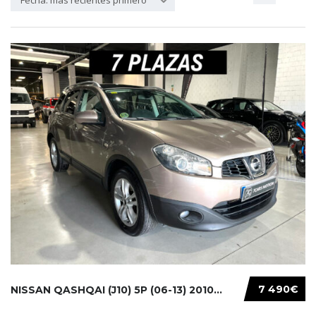
Fecha: más recientes primero
7 490€
NISSAN QASHQAI (J10) 5P (06-13) 2010...