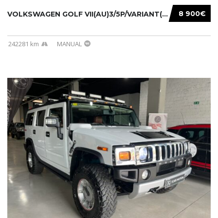
8 900€
VOLKSWAGEN GOLF VII(AU)3/5P/VARIANT(12-16 20...
242281 km
MANUAL