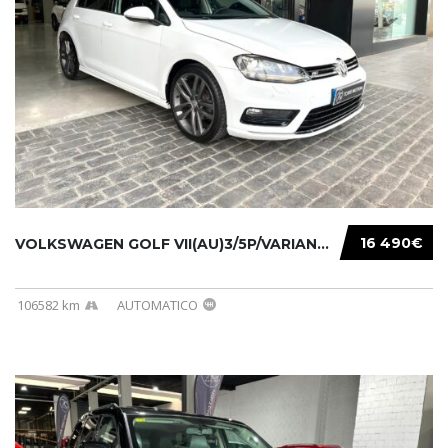
16 490€
VOLKSWAGEN GOLF VII(AU)3/5P/VARIANT(12-16 20...
106582 km
AUTOMATICO