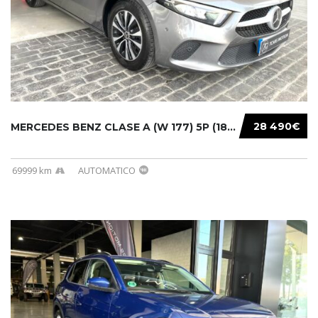
28 490€
MERCEDES BENZ CLASE A (W 177) 5P (18-) 2020....
69999 km
AUTOMATICO