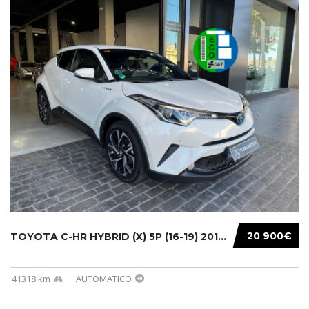
20 900€
TOYOTA C-HR HYBRID (X) 5P (16-19) 2019...
41318 km
AUTOMATICO