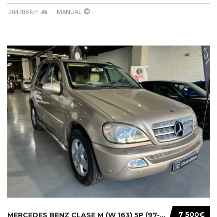
284788 km
MANUAL
7 500€
MERCEDES BENZ CLASE M (W 163) 5P (97-05) 200...