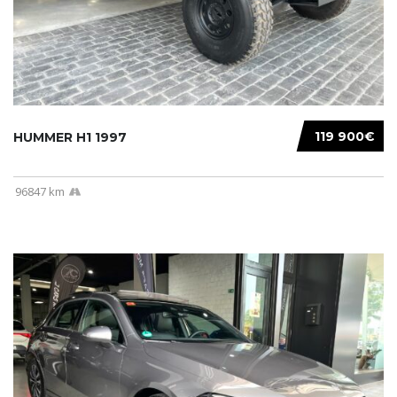
119 900€
HUMMER H1 1997
96847 km