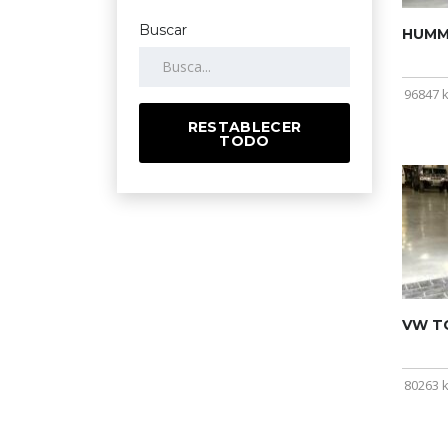
Buscar
HUMME
96847 
RESTABLECER
TODO
VW T
80263 