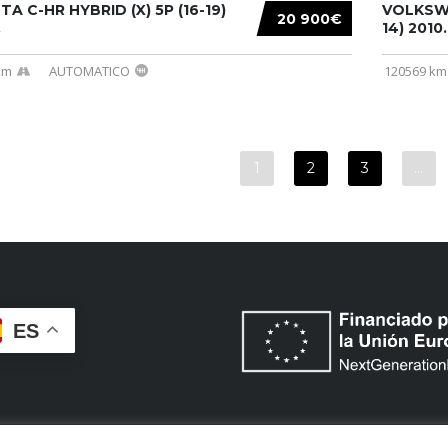
A C-HR HYBRID (X) 5P (16-19)
VOLKSWA
20 900€
.
14) 2010..
km
AUTOMATICO
120569 km
1
2
3
…
ES