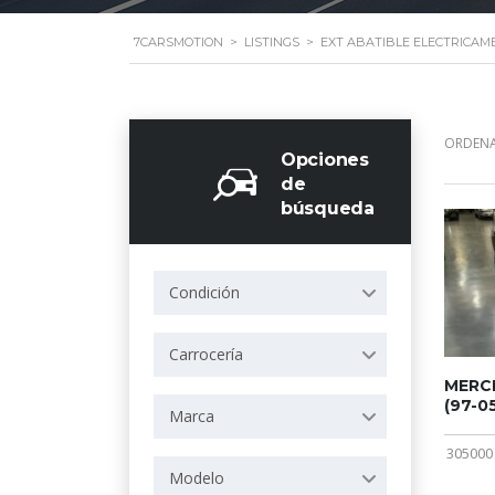
7CARSMOTION
>
LISTINGS
>
EXT ABATIBLE ELECTRICAM
ORDENA
Opciones
de
búsqueda
Condición
Carrocería
MERCE
(97-05
Marca
305000
Modelo