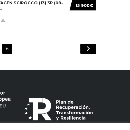
GEN SCIROCCO (13) 3P (08-
15 900€
.
6