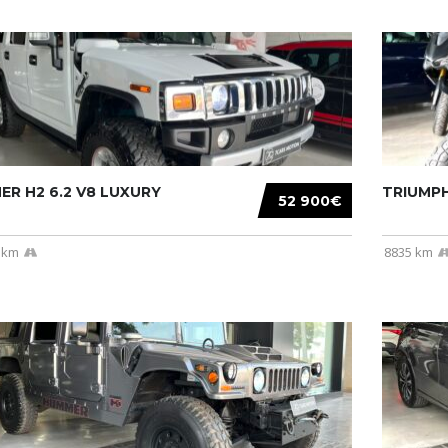
R H2 6.2 V8 LUXURY
TRIUMPH
52 900€
 km
8835 km