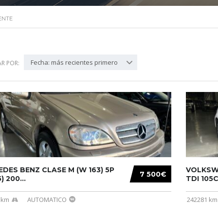
ENTE
Fecha: más recientes primero
R POR:
DES BENZ CLASE M (W 163) 5P
VOLKSWA
7 500€
) 200...
TDI 105C
 km
AUTOMATICO
242281 km