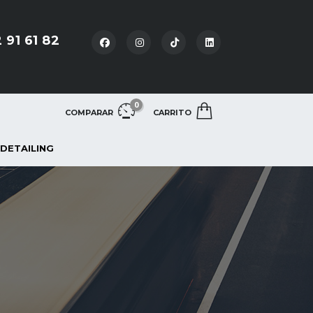
 91 61 82
0
COMPARAR
CARRITO
 DETAILING