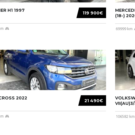
R H1 1997
MERCEDE
119 900€
(18-) 2020
km
69999 km
CROSS 2022
VOLKSW
21 490€
VII(AU)3
km
106582 km