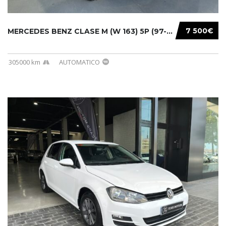
7 500€
MERCEDES BENZ CLASE M (W 163) 5P (97-05) 200...
305000 km
AUTOMATICO