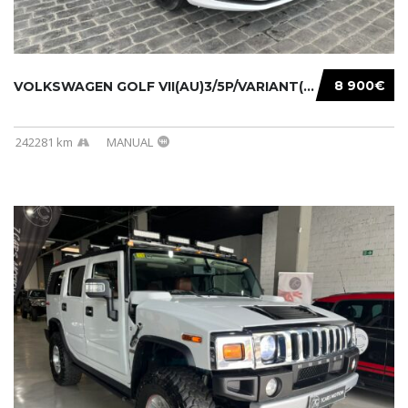
8 900€
VOLKSWAGEN GOLF VII(AU)3/5P/VARIANT(12-16 20...
242281 km
MANUAL