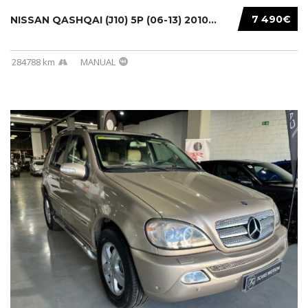
7 490€
NISSAN QASHQAI (J10) 5P (06-13) 2010...
284788 km
MANUAL