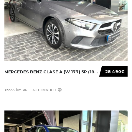
28 490€
MERCEDES BENZ CLASE A (W 177) 5P (18-) 2020....
69999 km
AUTOMATICO