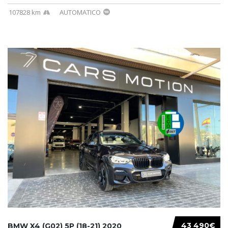
107828 km
AUTOMATICO
43 490€
BMW X4 (G02) 5P (18-21) 2020