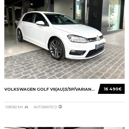
16 490€
VOLKSWAGEN GOLF VII(AU)3/5P/VARIANT(12-16 20...
106582 km
AUTOMATICO