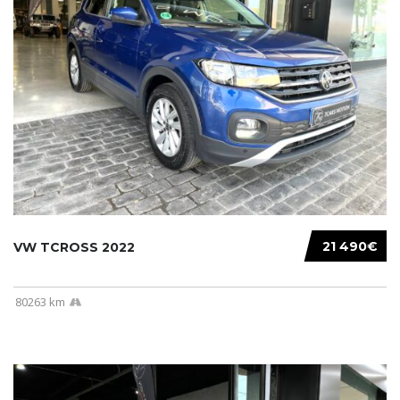
21 490€
VW TCROSS 2022
80263 km