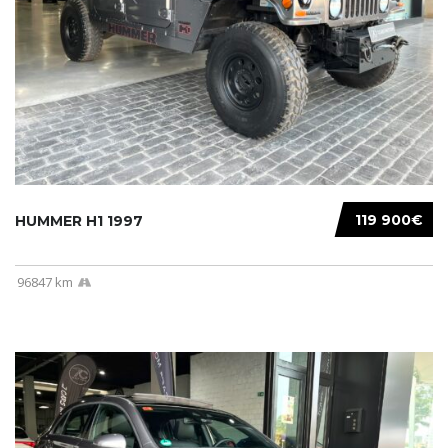
119 900€
HUMMER H1 1997
96847 km