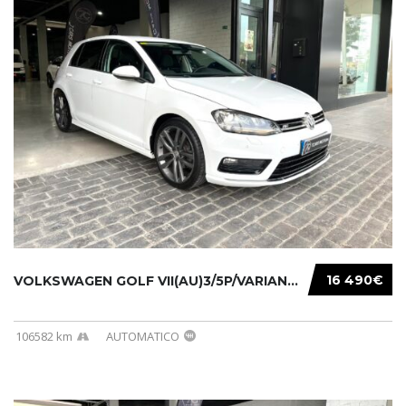
16 490€
VOLKSWAGEN GOLF VII(AU)3/5P/VARIANT(12-16 20...
106582 km
AUTOMATICO