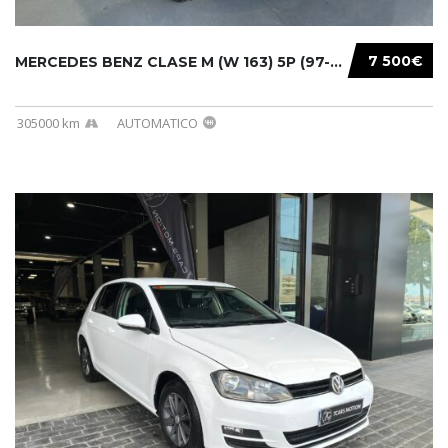
7 500€
MERCEDES BENZ CLASE M (W 163) 5P (97-05) 200...
305000 km
AUTOMATICO