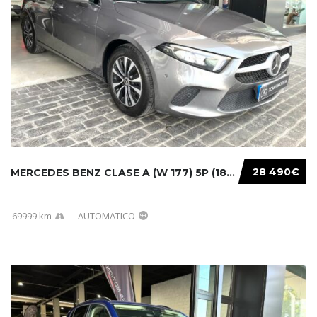
28 490€
MERCEDES BENZ CLASE A (W 177) 5P (18-) 2020....
69999 km
AUTOMATICO