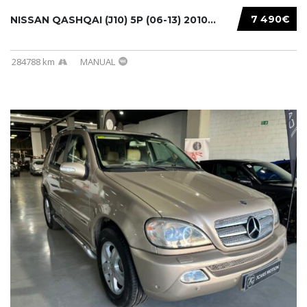
7 490€
NISSAN QASHQAI (J10) 5P (06-13) 2010...
284788 km
MANUAL