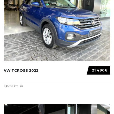
21 490€
VW TCROSS 2022
80263 km