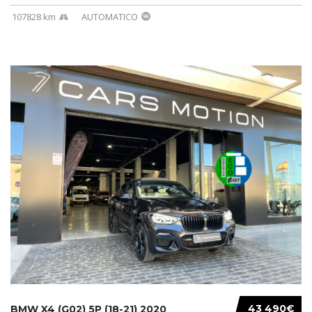
107828 km
AUTOMATICO
43 490€
BMW X4 (G02) 5P (18-21) 2020