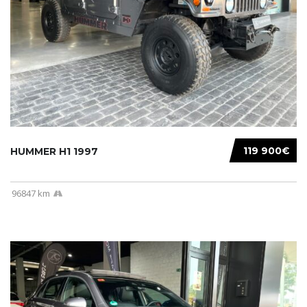
119 900€
HUMMER H1 1997
96847 km