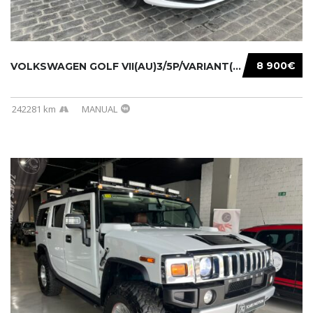
8 900€
VOLKSWAGEN GOLF VII(AU)3/5P/VARIANT(12-16 20...
242281 km
MANUAL