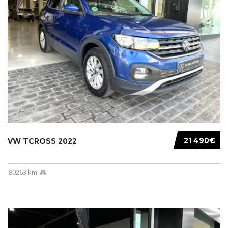
21 490€
VW TCROSS 2022
80263 km