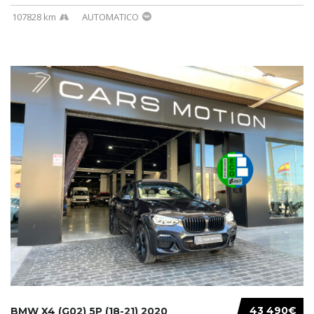
107828 km
AUTOMATICO
43 490€
BMW X4 (G02) 5P (18-21) 2020