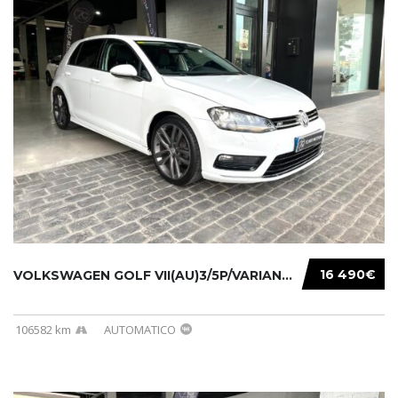
16 490€
VOLKSWAGEN GOLF VII(AU)3/5P/VARIANT(12-16 20...
106582 km
AUTOMATICO