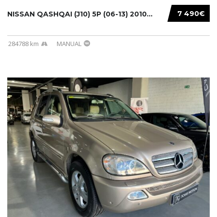
7 490€
NISSAN QASHQAI (J10) 5P (06-13) 2010...
284788 km
MANUAL