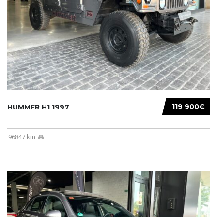
119 900€
HUMMER H1 1997
96847 km