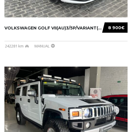
8 900€
VOLKSWAGEN GOLF VII(AU)3/5P/VARIANT(12-16 20...
242281 km
MANUAL