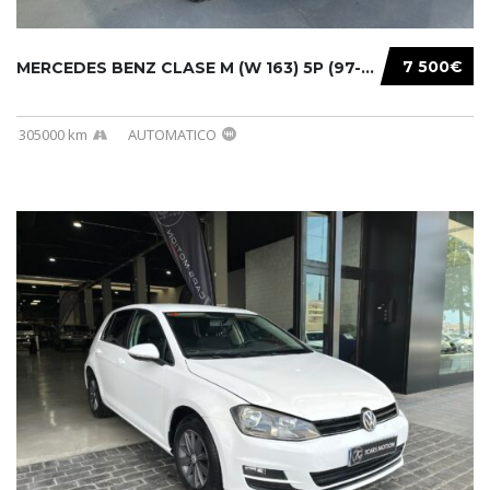
7 500€
MERCEDES BENZ CLASE M (W 163) 5P (97-05) 200...
305000 km
AUTOMATICO