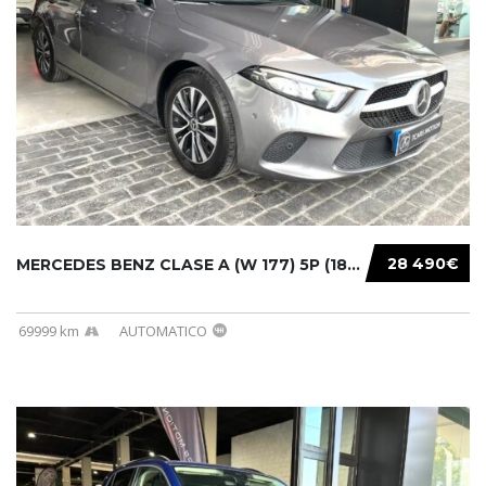
28 490€
MERCEDES BENZ CLASE A (W 177) 5P (18-) 2020....
69999 km
AUTOMATICO