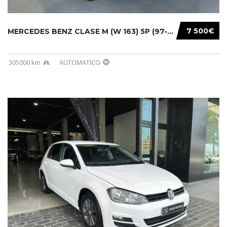
7 500€
MERCEDES BENZ CLASE M (W 163) 5P (97-05) 200...
305000 km
AUTOMATICO