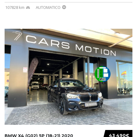
107828 km
AUTOMATICO
43 490€
BMW X4 (G02) 5P (18-21) 2020