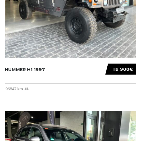
119 900€
HUMMER H1 1997
96847 km