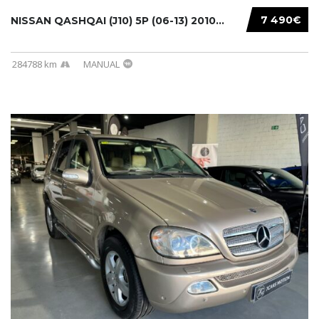
7 490€
NISSAN QASHQAI (J10) 5P (06-13) 2010...
284788 km
MANUAL