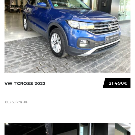
21 490€
VW TCROSS 2022
80263 km