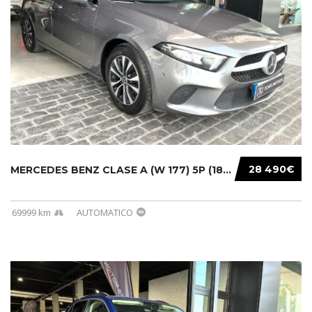
28 490€
MERCEDES BENZ CLASE A (W 177) 5P (18-) 2020....
69999 km
AUTOMATICO