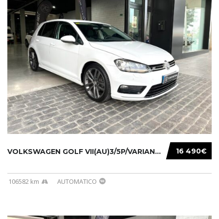
16 490€
VOLKSWAGEN GOLF VII(AU)3/5P/VARIANT(12-16 20...
106582 km
AUTOMATICO