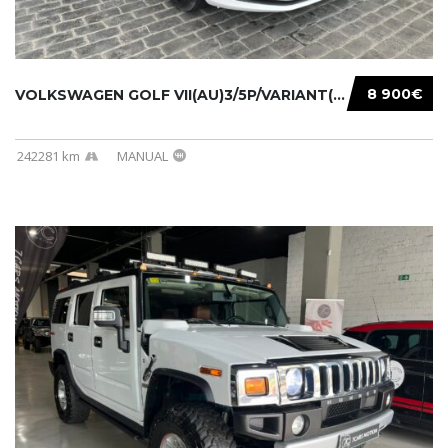
8 900€
VOLKSWAGEN GOLF VII(AU)3/5P/VARIANT(12-16 20...
242281 km
MANUAL