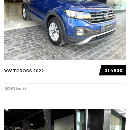
21 490€
VW TCROSS 2022
80263 km