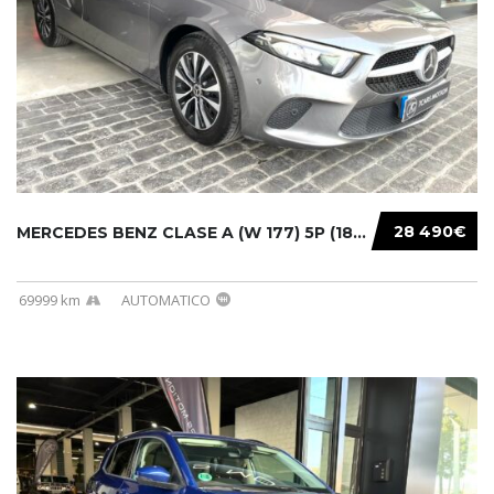
28 490€
MERCEDES BENZ CLASE A (W 177) 5P (18-) 2020....
69999 km
AUTOMATICO