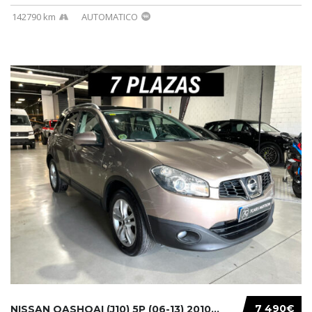
142790 km
AUTOMATICO
7 490€
NISSAN QASHQAI (J10) 5P (06-13) 2010...