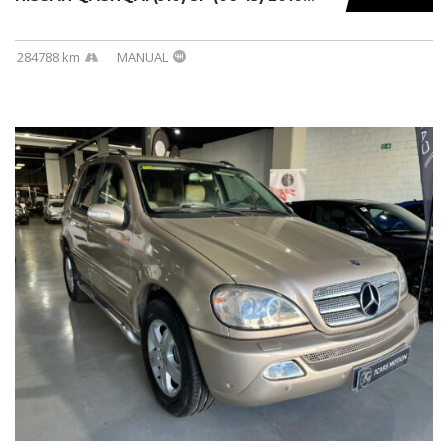
284788 km
MANUAL