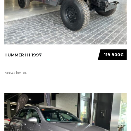
119 900€
HUMMER H1 1997
96847 km