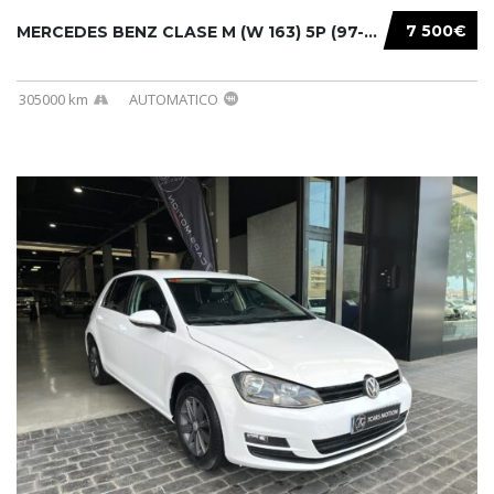
7 500€
MERCEDES BENZ CLASE M (W 163) 5P (97-05) 200...
305000 km
AUTOMATICO