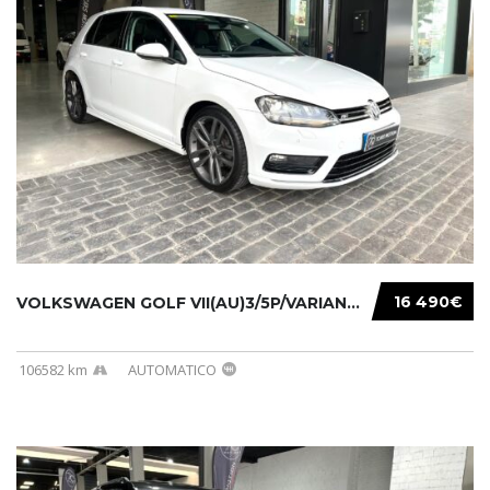
16 490€
VOLKSWAGEN GOLF VII(AU)3/5P/VARIANT(12-16 20...
106582 km
AUTOMATICO