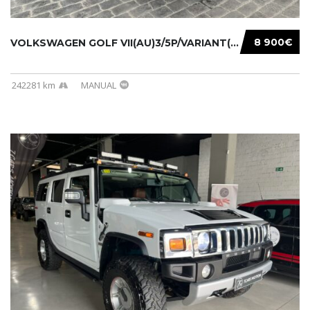
8 900€
VOLKSWAGEN GOLF VII(AU)3/5P/VARIANT(12-16 20...
242281 km
MANUAL