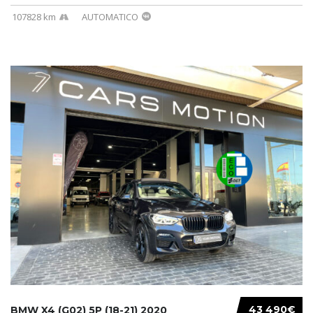
107828 km
AUTOMATICO
43 490€
BMW X4 (G02) 5P (18-21) 2020