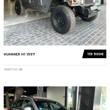
119 900€
HUMMER H1 1997
96847 km