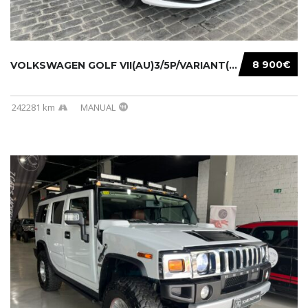
8 900€
VOLKSWAGEN GOLF VII(AU)3/5P/VARIANT(12-16 20...
242281 km
MANUAL