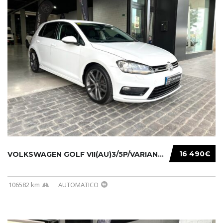
16 490€
VOLKSWAGEN GOLF VII(AU)3/5P/VARIANT(12-16 20...
106582 km
AUTOMATICO