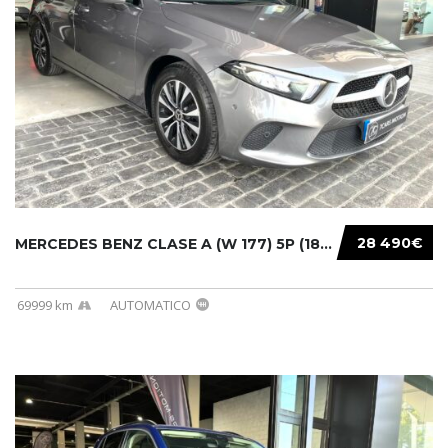
28 490€
MERCEDES BENZ CLASE A (W 177) 5P (18-) 2020....
69999 km
AUTOMATICO