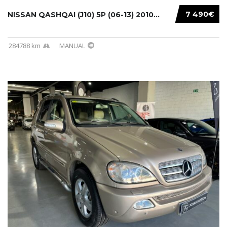
7 490€
NISSAN QASHQAI (J10) 5P (06-13) 2010...
284788 km
MANUAL