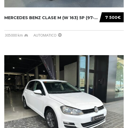
7 500€
MERCEDES BENZ CLASE M (W 163) 5P (97-05) 200...
305000 km
AUTOMATICO