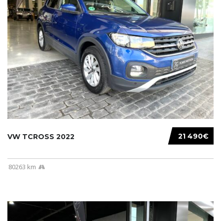
21 490€
VW TCROSS 2022
80263 km