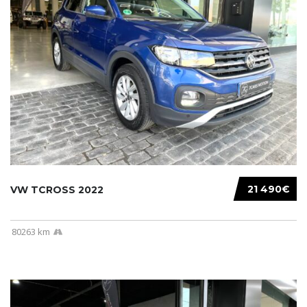
21 490€
VW TCROSS 2022
80263 km