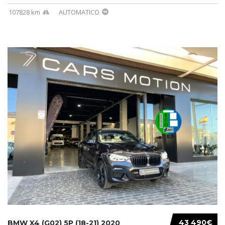
107828 km
AUTOMATICO
43 490€
BMW X4 (G02) 5P (18-21) 2020