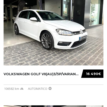
16 490€
VOLKSWAGEN GOLF VII(AU)3/5P/VARIANT(12-16 20...
106582 km
AUTOMATICO