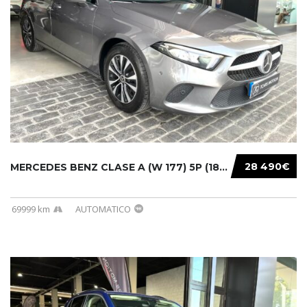
28 490€
MERCEDES BENZ CLASE A (W 177) 5P (18-) 2020....
69999 km
AUTOMATICO