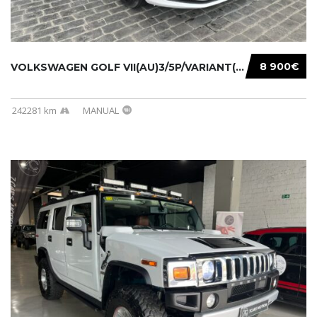
8 900€
VOLKSWAGEN GOLF VII(AU)3/5P/VARIANT(12-16 20...
242281 km
MANUAL