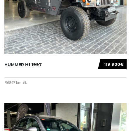
119 900€
HUMMER H1 1997
96847 km