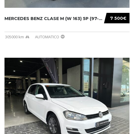
7 500€
MERCEDES BENZ CLASE M (W 163) 5P (97-05) 200...
305000 km
AUTOMATICO