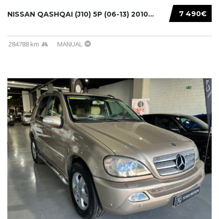
7 490€
NISSAN QASHQAI (J10) 5P (06-13) 2010...
284788 km
MANUAL