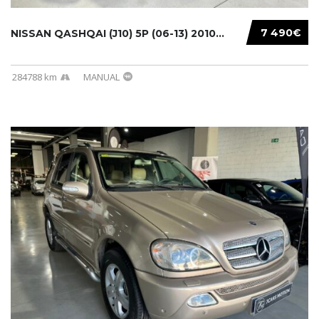
7 490€
NISSAN QASHQAI (J10) 5P (06-13) 2010...
284788 km
MANUAL