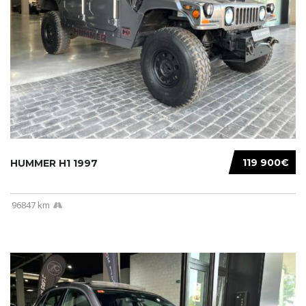
119 900€
HUMMER H1 1997
96847 km