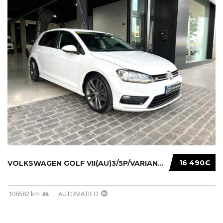
16 490€
VOLKSWAGEN GOLF VII(AU)3/5P/VARIANT(12-16 20...
106582 km
AUTOMATICO