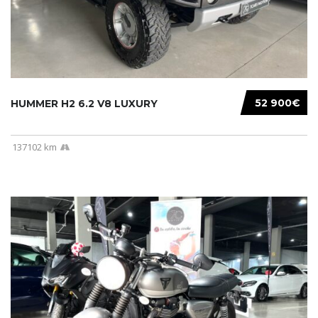
52 900€
HUMMER H2 6.2 V8 LUXURY
137102 km