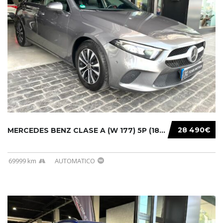
28 490€
MERCEDES BENZ CLASE A (W 177) 5P (18-) 2020....
69999 km
AUTOMATICO