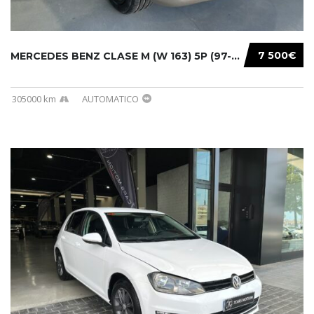
7 500€
MERCEDES BENZ CLASE M (W 163) 5P (97-05) 200...
305000 km
AUTOMATICO