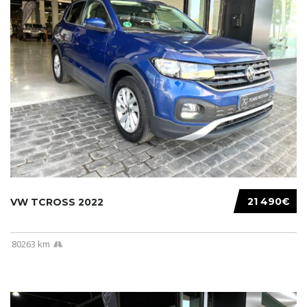
21 490€
VW TCROSS 2022
80263 km