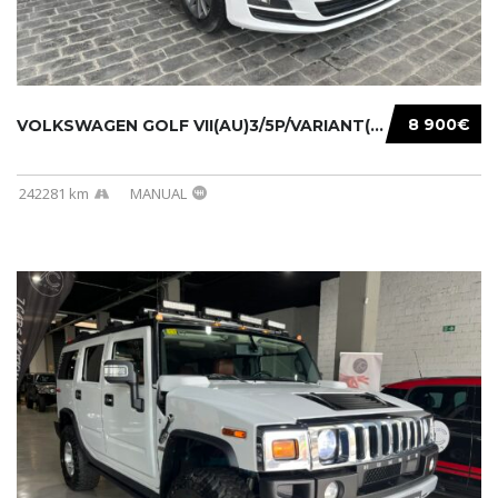
8 900€
VOLKSWAGEN GOLF VII(AU)3/5P/VARIANT(12-16 20...
242281 km
MANUAL