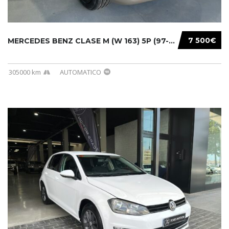
7 500€
MERCEDES BENZ CLASE M (W 163) 5P (97-05) 200...
305000 km
AUTOMATICO