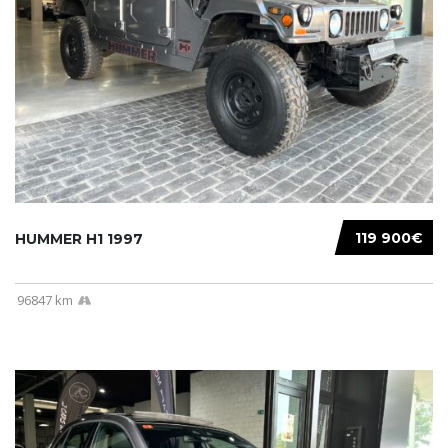
119 900€
HUMMER H1 1997
96847 km