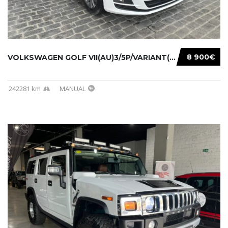
8 900€
VOLKSWAGEN GOLF VII(AU)3/5P/VARIANT(12-16 20...
242281 km
MANUAL