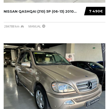
7 490€
NISSAN QASHQAI (J10) 5P (06-13) 2010...
284788 km
MANUAL