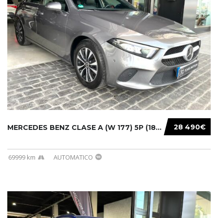
28 490€
MERCEDES BENZ CLASE A (W 177) 5P (18-) 2020....
69999 km
AUTOMATICO