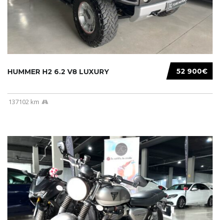
52 900€
HUMMER H2 6.2 V8 LUXURY
137102 km