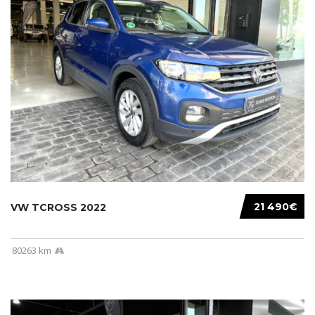
21 490€
VW TCROSS 2022
80263 km