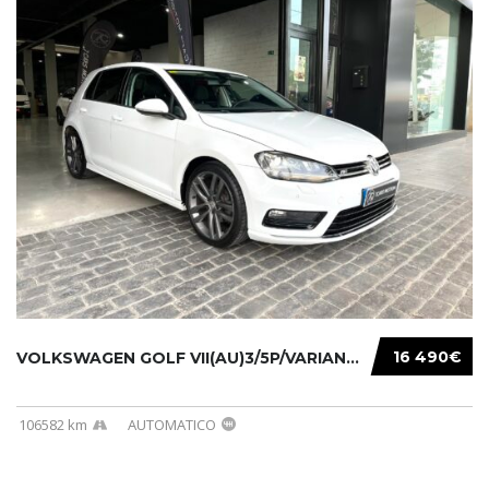
16 490€
VOLKSWAGEN GOLF VII(AU)3/5P/VARIANT(12-16 20...
106582 km
AUTOMATICO