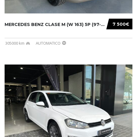
7 500€
MERCEDES BENZ CLASE M (W 163) 5P (97-05) 200...
305000 km
AUTOMATICO