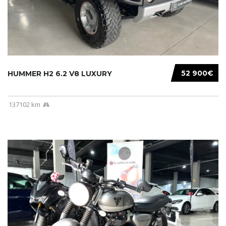
52 900€
HUMMER H2 6.2 V8 LUXURY
137102 km