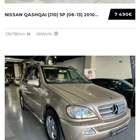
7 490€
NISSAN QASHQAI (J10) 5P (06-13) 2010...
284788 km
MANUAL