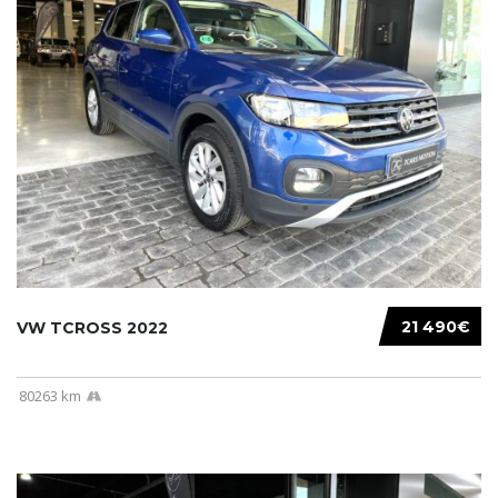
21 490€
VW TCROSS 2022
80263 km