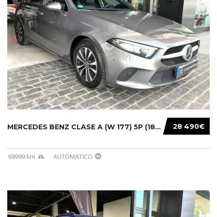
28 490€
MERCEDES BENZ CLASE A (W 177) 5P (18-) 2020....
69999 km
AUTOMATICO