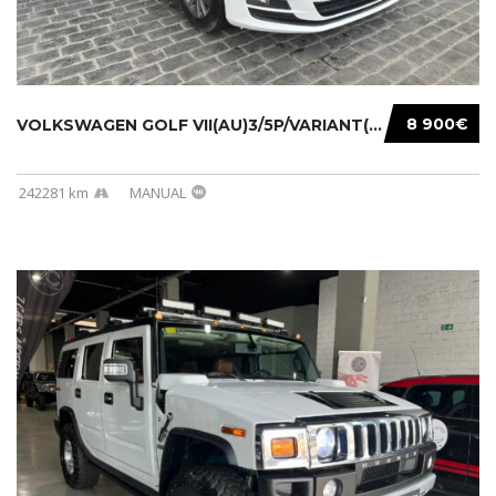
8 900€
VOLKSWAGEN GOLF VII(AU)3/5P/VARIANT(12-16 20...
242281 km
MANUAL