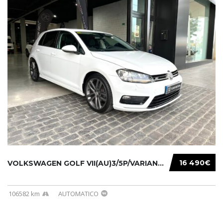
16 490€
VOLKSWAGEN GOLF VII(AU)3/5P/VARIANT(12-16 20...
106582 km
AUTOMATICO