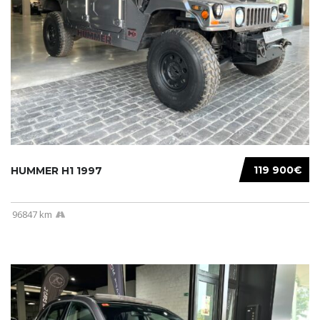
119 900€
HUMMER H1 1997
96847 km