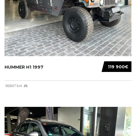
119 900€
HUMMER H1 1997
96847 km