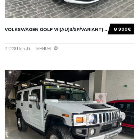
8 900€
VOLKSWAGEN GOLF VII(AU)3/5P/VARIANT(12-16 20...
242281 km
MANUAL