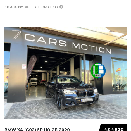
107828 km
AUTOMATICO
43 490€
BMW X4 (G02) 5P (18-21) 2020