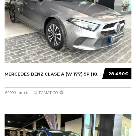
28 490€
MERCEDES BENZ CLASE A (W 177) 5P (18-) 2020....
69999 km
AUTOMATICO