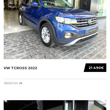
21 490€
VW TCROSS 2022
80263 km