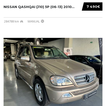
7 490€
NISSAN QASHQAI (J10) 5P (06-13) 2010...
284788 km
MANUAL