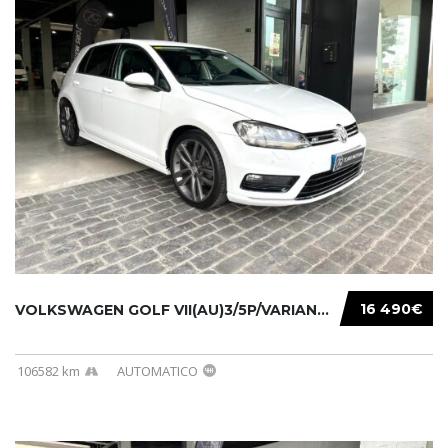
16 490€
VOLKSWAGEN GOLF VII(AU)3/5P/VARIANT(12-16 20...
106582 km
AUTOMATICO