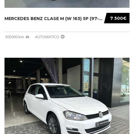
7 500€
MERCEDES BENZ CLASE M (W 163) 5P (97-05) 200...
305000 km
AUTOMATICO