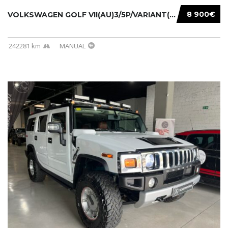
8 900€
VOLKSWAGEN GOLF VII(AU)3/5P/VARIANT(12-16 20...
242281 km
MANUAL