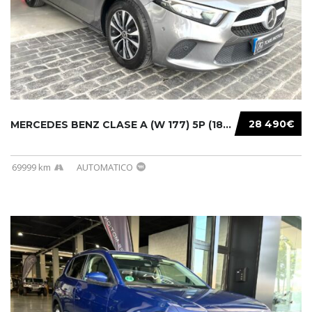
28 490€
MERCEDES BENZ CLASE A (W 177) 5P (18-) 2020....
69999 km
AUTOMATICO