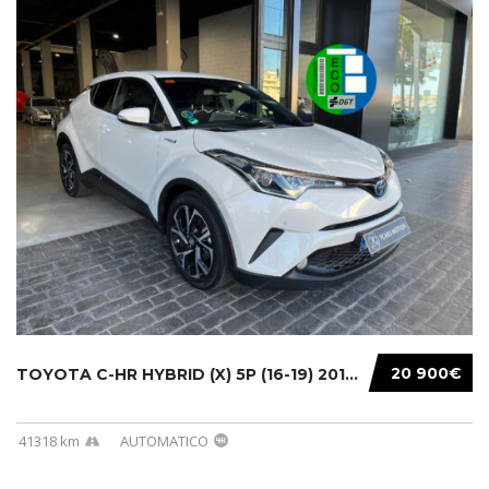
20 900€
TOYOTA C-HR HYBRID (X) 5P (16-19) 2019...
41318 km
AUTOMATICO