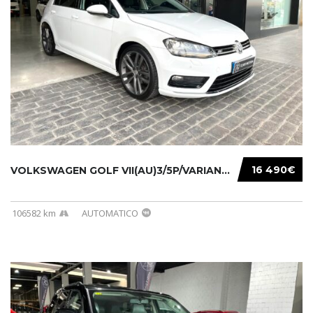
16 490€
VOLKSWAGEN GOLF VII(AU)3/5P/VARIANT(12-16 20...
106582 km
AUTOMATICO