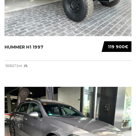
119 900€
HUMMER H1 1997
96847 km