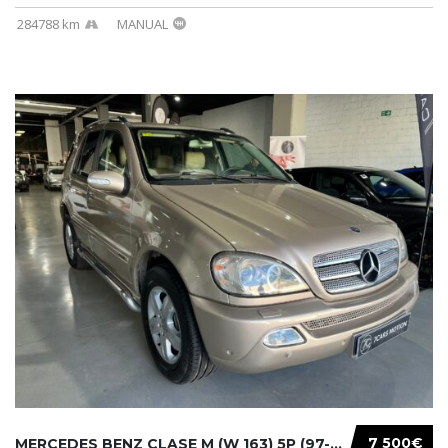
284788 km
MANUAL
7 500€
MERCEDES BENZ CLASE M (W 163) 5P (97-05) 200...