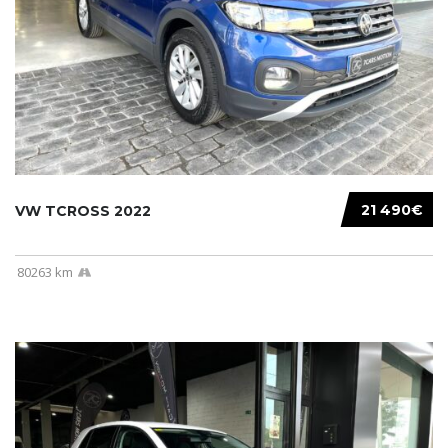
21 490€
VW TCROSS 2022
80263 km