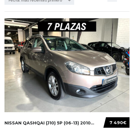
Fecha: más recientes primero
7 490€
NISSAN QASHQAI (J10) 5P (06-13) 2010...