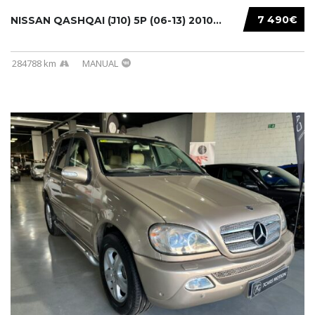
7 490€
NISSAN QASHQAI (J10) 5P (06-13) 2010...
284788 km
MANUAL