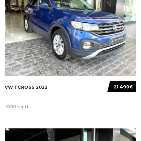
21 490€
VW TCROSS 2022
80263 km