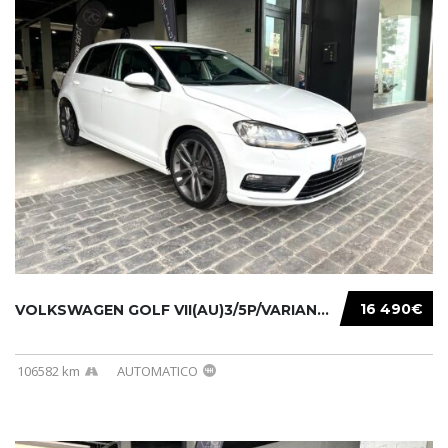
16 490€
VOLKSWAGEN GOLF VII(AU)3/5P/VARIANT(12-16 20...
106582 km
AUTOMATICO