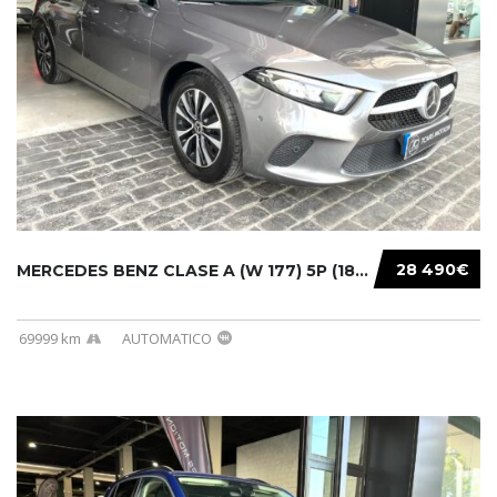
28 490€
MERCEDES BENZ CLASE A (W 177) 5P (18-) 2020....
69999 km
AUTOMATICO