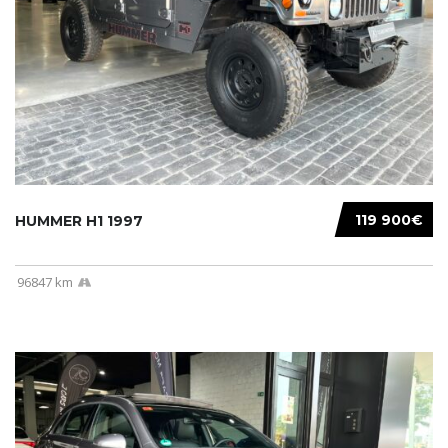
119 900€
HUMMER H1 1997
96847 km