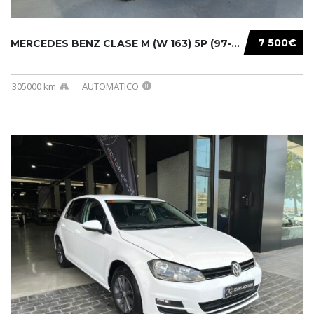
7 500€
MERCEDES BENZ CLASE M (W 163) 5P (97-05) 200...
305000 km
AUTOMATICO