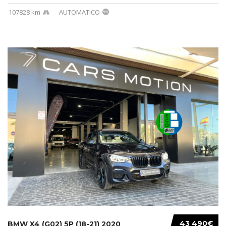
107828 km
AUTOMATICO
43 490€
BMW X4 (G02) 5P (18-21) 2020