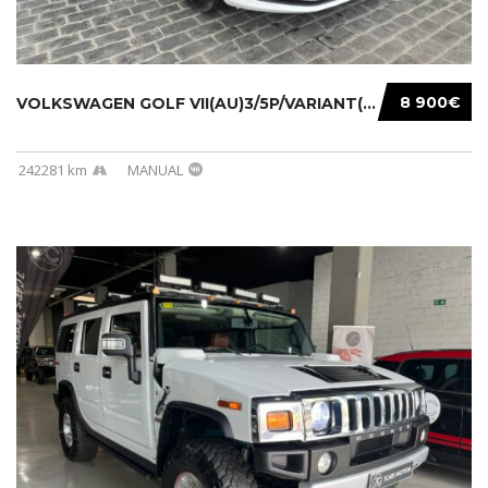
8 900€
VOLKSWAGEN GOLF VII(AU)3/5P/VARIANT(12-16 20...
242281 km
MANUAL