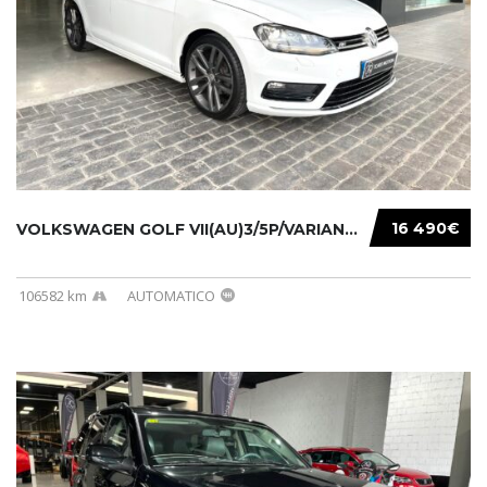
16 490€
VOLKSWAGEN GOLF VII(AU)3/5P/VARIANT(12-16 20...
106582 km
AUTOMATICO