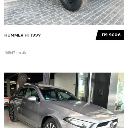
119 900€
HUMMER H1 1997
96847 km