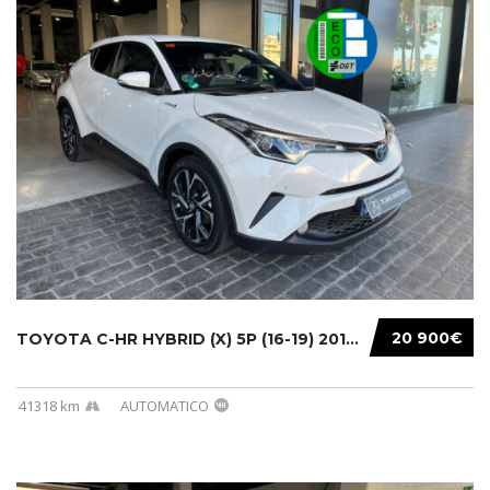
20 900€
TOYOTA C-HR HYBRID (X) 5P (16-19) 2019...
41318 km
AUTOMATICO