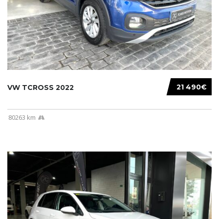
21 490€
VW TCROSS 2022
80263 km