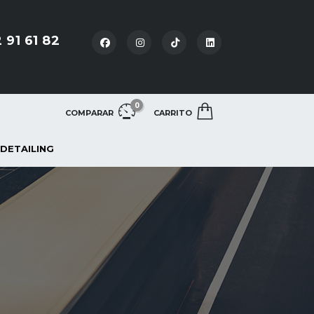
 91 61 82
0
COMPARAR
CARRITO
 DETAILING