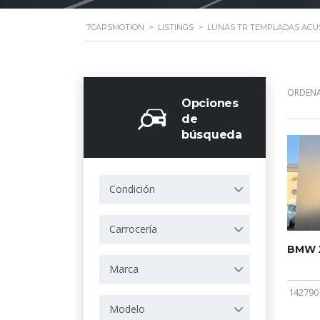
7CARSMOTION
>
LISTINGS
>
LUNAS TR TEMPLADAS ACU
ORDENA
Opciones
de
búsqueda
Condición
Carrocería
BMW X
Marca
142790
Modelo