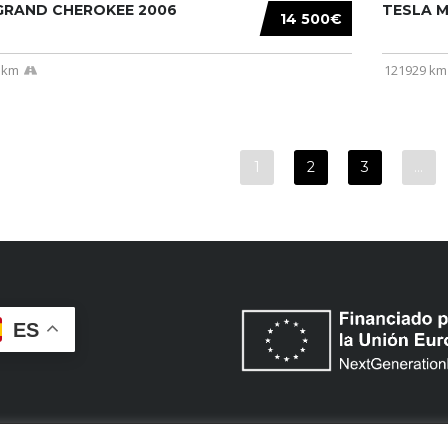
 GRAND CHEROKEE 2006
TESLA MO
14 500€
 km
121929 km
1
2
3
…
ES