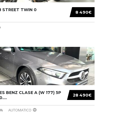
 STREET TWIN 0
8 490€
S BENZ CLASE A (W 177) 5P
28 490€
....
AUTOMATICO