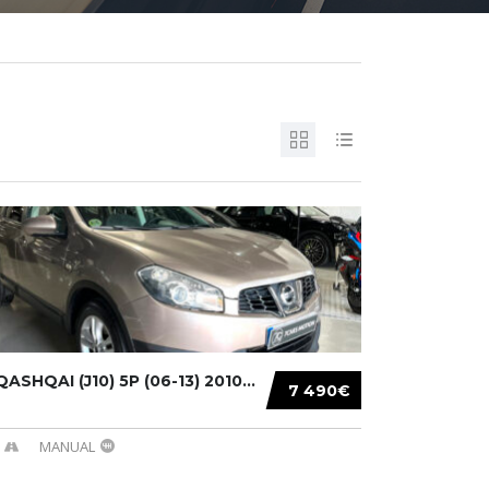
ASHQAI (J10) 5P (06-13) 2010...
7 490€
MANUAL