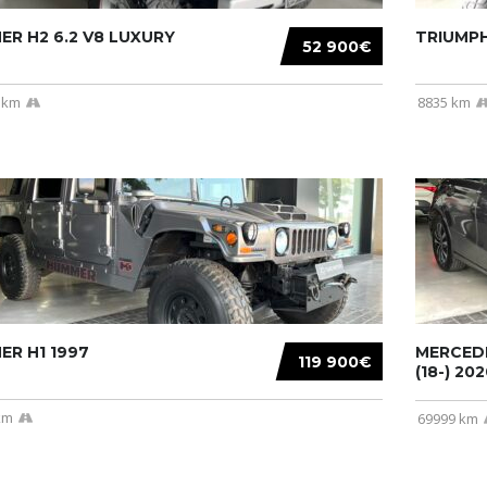
R H2 6.2 V8 LUXURY
TRIUMPH
52 900€
 km
8835 km
R H1 1997
MERCEDE
119 900€
(18-) 2020
km
69999 km