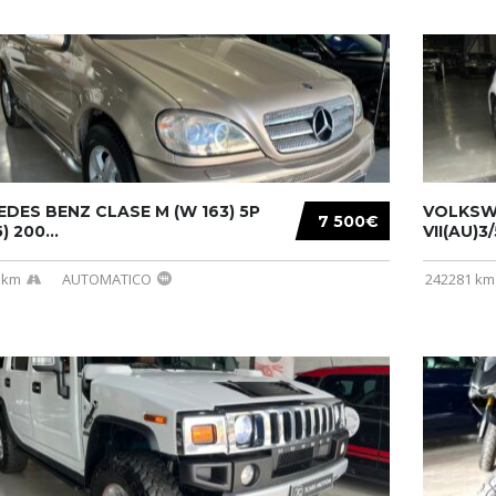
DES BENZ CLASE M (W 163) 5P
VOLKSW
7 500€
) 200...
VII(AU)3
 km
AUTOMATICO
242281 km