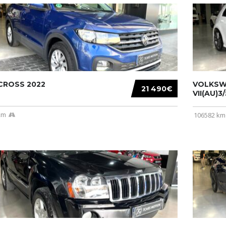
CROSS 2022
VOLKSW
21 490€
VII(AU)3
km
106582 km