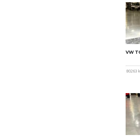
VW T
80263 