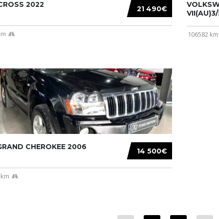
CROSS 2022
VOLKSW
21 490€
VII(AU)3
km
106582 km
 GRAND CHEROKEE 2006
14 500€
 km