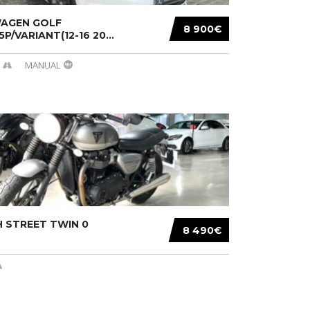
AGEN GOLF
8 900€
/5P/VARIANT(12-16 20...
MANUAL
 STREET TWIN 0
8 490€