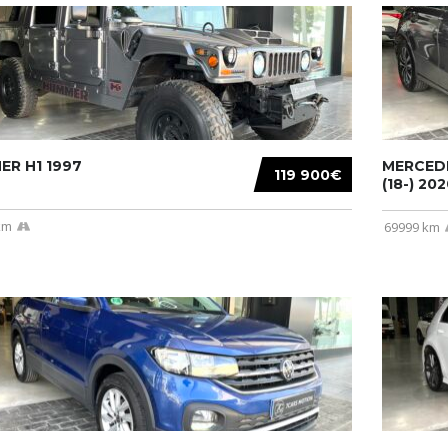
R H1 1997
MERCEDE
119 900€
(18-) 2020
km
69999 km