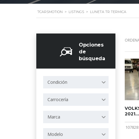
7CARSMOTION
>
LISTINGS
>
LUNETA TR TERMICA
ORDENA
Opciones
de
búsqueda
Condición
Carrocería
VOLKS
2021...
Marca
107828
Modelo