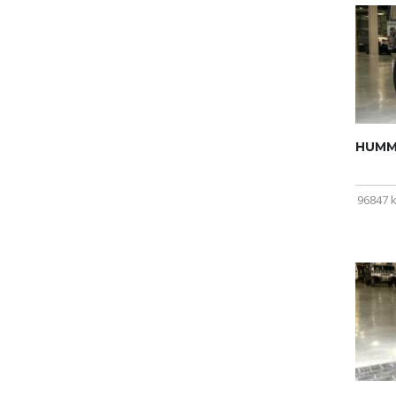
HUMME
96847 