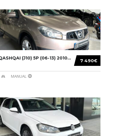
ASHQAI (J10) 5P (06-13) 2010...
7 490€
MANUAL