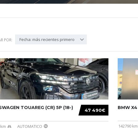
Fecha: más recientes primero
R POR:
WAGEN TOUAREG (CR) 5P (18-)
BMW X4 (
47 490€
142790 km
 km
AUTOMATICO