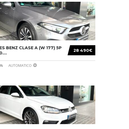
S BENZ CLASE A (W 177) 5P
28 490€
....
AUTOMATICO