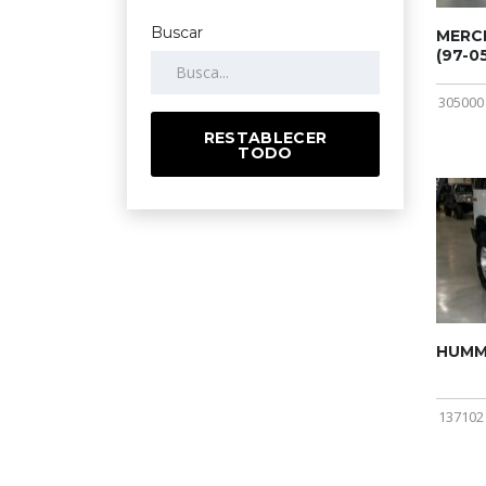
Buscar
MERCE
(97-05
305000
RESTABLECER
TODO
HUMME
137102