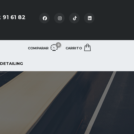
 91 61 82
0
COMPARAR
CARRITO
 DETAILING