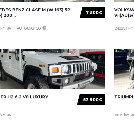
DES BENZ CLASE M (W 163) 5P
VOLKSW
7 500€
) 200...
VII(AU)3
 km
AUTOMATICO
242281 km
R H2 6.2 V8 LUXURY
TRIUMPH
52 900€
 km
8835 km