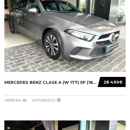
28 490€
MERCEDES BENZ CLASE A (W 177) 5P (18-) 2020....
69999 km
AUTOMATICO