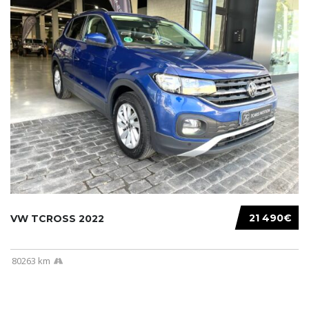
21 490€
VW TCROSS 2022
80263 km