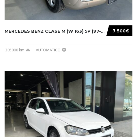
7 500€
MERCEDES BENZ CLASE M (W 163) 5P (97-05) 200...
305000 km
AUTOMATICO