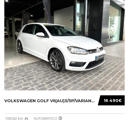
16 490€
VOLKSWAGEN GOLF VII(AU)3/5P/VARIANT(12-16 20...
106582 km
AUTOMATICO