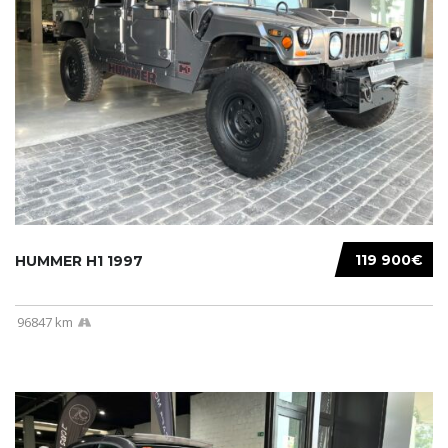
119 900€
HUMMER H1 1997
96847 km