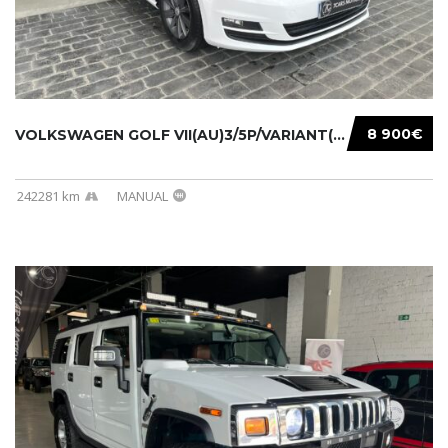
8 900€
VOLKSWAGEN GOLF VII(AU)3/5P/VARIANT(12-16 20...
242281 km
MANUAL