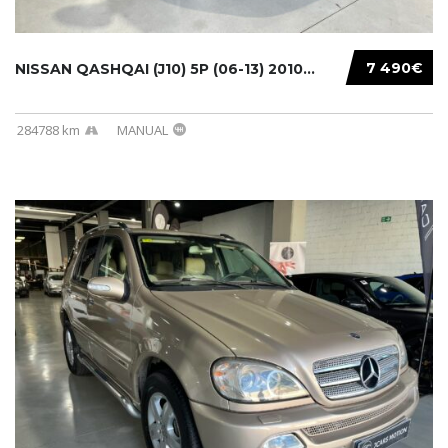
7 490€
NISSAN QASHQAI (J10) 5P (06-13) 2010...
284788 km
MANUAL