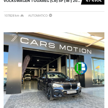
47 490€
VOLKSWAGEN TOUAREG (CR) 5P (18-) 2021...
107828 km
AUTOMATICO