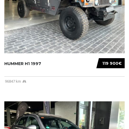
119 900€
HUMMER H1 1997
96847 km