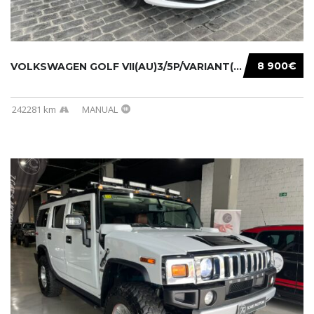
8 900€
VOLKSWAGEN GOLF VII(AU)3/5P/VARIANT(12-16 20...
242281 km
MANUAL