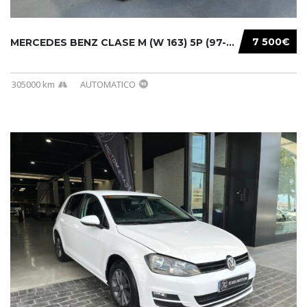
7 500€
MERCEDES BENZ CLASE M (W 163) 5P (97-05) 200...
305000 km
AUTOMATICO