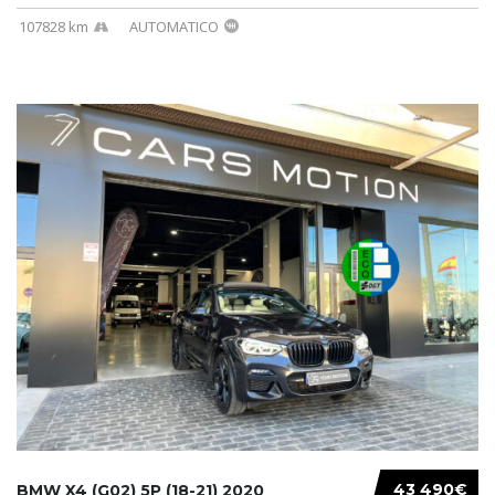
107828 km
AUTOMATICO
43 490€
BMW X4 (G02) 5P (18-21) 2020