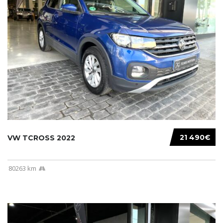
21 490€
VW TCROSS 2022
80263 km