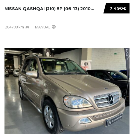
7 490€
NISSAN QASHQAI (J10) 5P (06-13) 2010...
284788 km
MANUAL