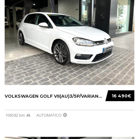
16 490€
VOLKSWAGEN GOLF VII(AU)3/5P/VARIANT(12-16 20...
106582 km
AUTOMATICO