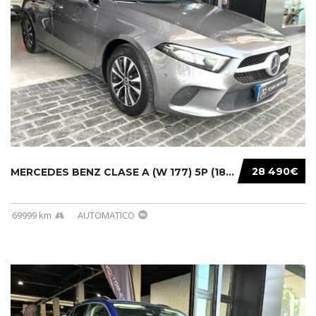
28 490€
MERCEDES BENZ CLASE A (W 177) 5P (18-) 2020....
69999 km
AUTOMATICO