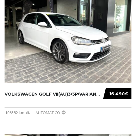
16 490€
VOLKSWAGEN GOLF VII(AU)3/5P/VARIANT(12-16 20...
106582 km
AUTOMATICO