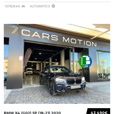
107828 km
AUTOMATICO
43 490€
BMW X4 (G02) 5P (18-21) 2020