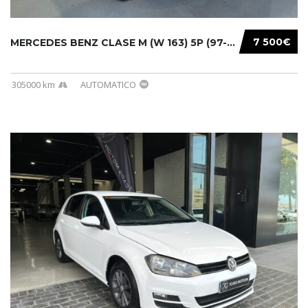
7 500€
MERCEDES BENZ CLASE M (W 163) 5P (97-05) 200...
305000 km
AUTOMATICO