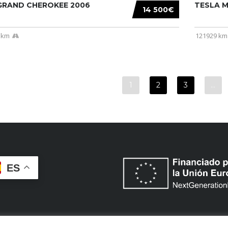
 GRAND CHEROKEE 2006
TESLA MO
14 500€
 km
121929 km
1
2
3
…
ES