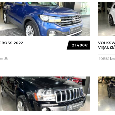
CROSS 2022
VOLKSW
21 490€
VII(AU)3
km
106582 km