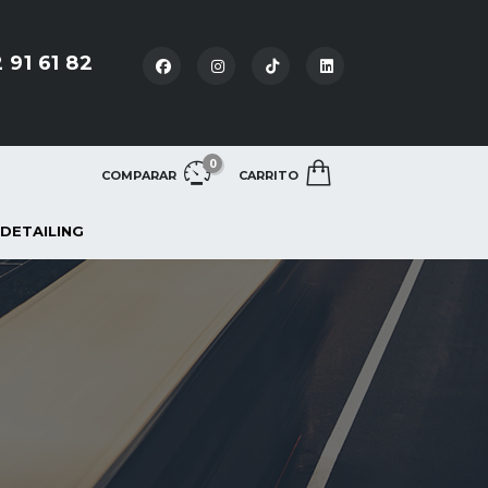
 91 61 82
0
COMPARAR
CARRITO
 DETAILING