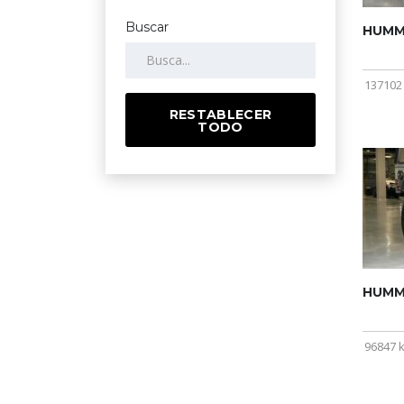
Buscar
HUMME
137102
RESTABLECER
TODO
HUMME
96847 