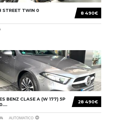
 STREET TWIN 0
8 490€
S BENZ CLASE A (W 177) 5P
28 490€
....
AUTOMATICO