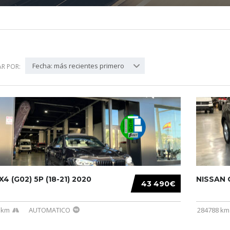
Fecha: más recientes primero
R POR:
4 (G02) 5P (18-21) 2020
NISSAN Q
43 490€
 km
AUTOMATICO
284788 km