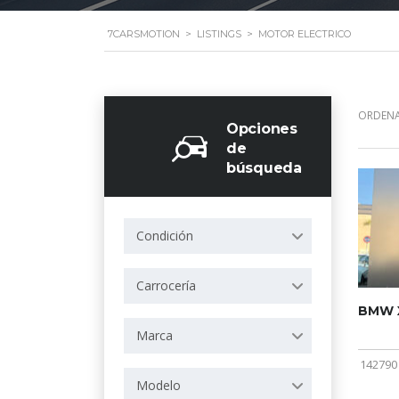
7CARSMOTION
>
LISTINGS
>
MOTOR ELECTRICO
ORDENA
Opciones
de
búsqueda
Condición
Carrocería
BMW X
Marca
142790
Modelo