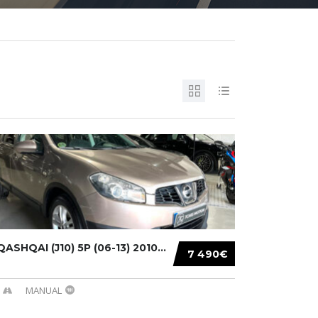
ASHQAI (J10) 5P (06-13) 2010...
7 490€
MANUAL