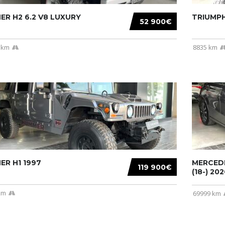
R H2 6.2 V8 LUXURY
TRIUMPH
52 900€
 km
8835 km
R H1 1997
MERCEDE
119 900€
(18-) 2020
km
69999 km