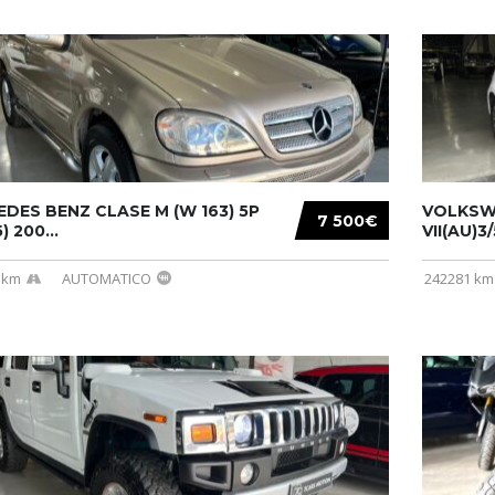
DES BENZ CLASE M (W 163) 5P
VOLKSW
7 500€
) 200...
VII(AU)3
 km
AUTOMATICO
242281 km