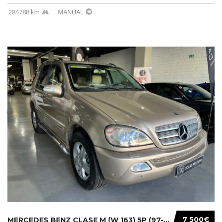
284788 km
MANUAL
7 500€
MERCEDES BENZ CLASE M (W 163) 5P (97-05) 200...