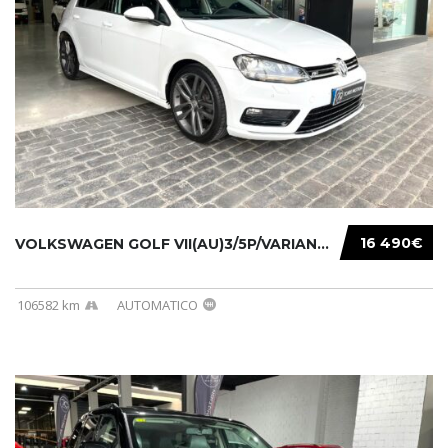
16 490€
VOLKSWAGEN GOLF VII(AU)3/5P/VARIANT(12-16 20...
106582 km
AUTOMATICO