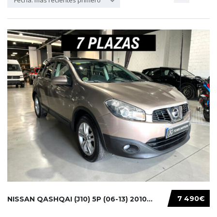
Fecha: más recientes primero
7 490€
NISSAN QASHQAI (J10) 5P (06-13) 2010...