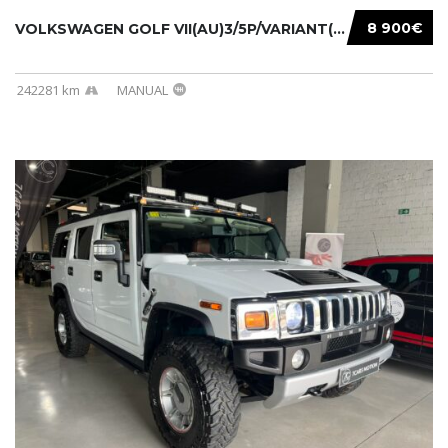
8 900€
VOLKSWAGEN GOLF VII(AU)3/5P/VARIANT(12-16 20...
242281 km
MANUAL