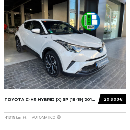
20 900€
TOYOTA C-HR HYBRID (X) 5P (16-19) 2019...
41318 km
AUTOMATICO