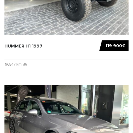
119 900€
HUMMER H1 1997
96847 km