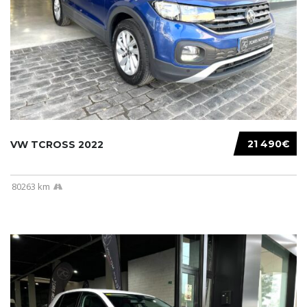
21 490€
VW TCROSS 2022
80263 km