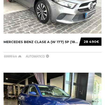
28 490€
MERCEDES BENZ CLASE A (W 177) 5P (18-) 2020....
69999 km
AUTOMATICO