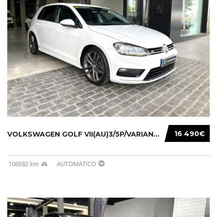
16 490€
VOLKSWAGEN GOLF VII(AU)3/5P/VARIANT(12-16 20...
106582 km
AUTOMATICO