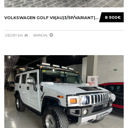
8 900€
VOLKSWAGEN GOLF VII(AU)3/5P/VARIANT(12-16 20...
242281 km
MANUAL