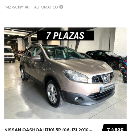
142790 km
AUTOMATICO
7 490€
NISSAN QASHQAI (J10) 5P (06-13) 2010...