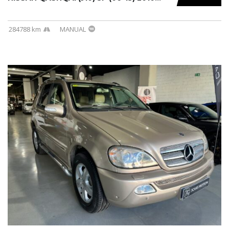
284788 km
MANUAL