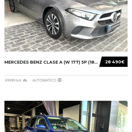
28 490€
MERCEDES BENZ CLASE A (W 177) 5P (18-) 2020....
69999 km
AUTOMATICO