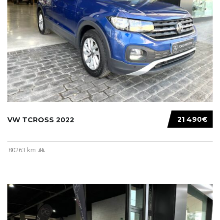
21 490€
VW TCROSS 2022
80263 km