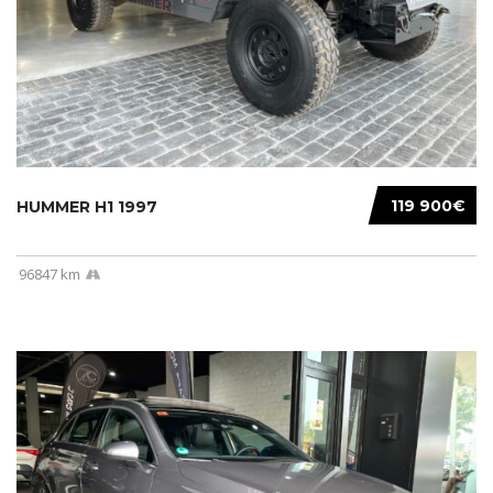
119 900€
HUMMER H1 1997
96847 km