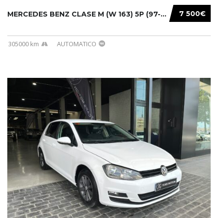
7 500€
MERCEDES BENZ CLASE M (W 163) 5P (97-05) 200...
305000 km
AUTOMATICO