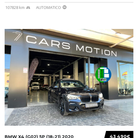
107828 km
AUTOMATICO
43 490€
BMW X4 (G02) 5P (18-21) 2020