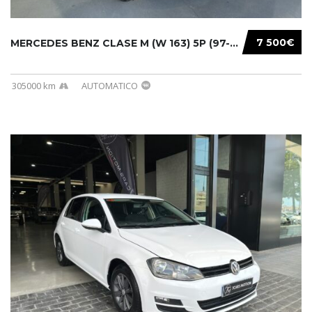
7 500€
MERCEDES BENZ CLASE M (W 163) 5P (97-05) 200...
305000 km
AUTOMATICO