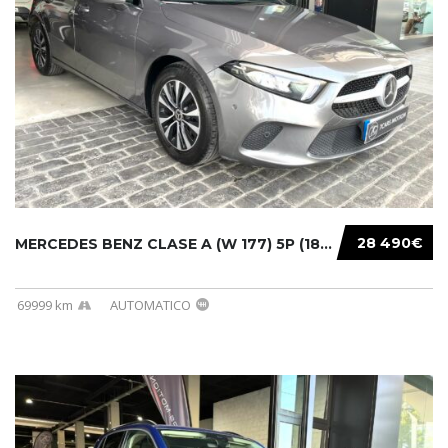
28 490€
MERCEDES BENZ CLASE A (W 177) 5P (18-) 2020....
69999 km
AUTOMATICO