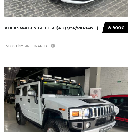
8 900€
VOLKSWAGEN GOLF VII(AU)3/5P/VARIANT(12-16 20...
242281 km
MANUAL