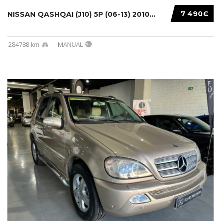
7 490€
NISSAN QASHQAI (J10) 5P (06-13) 2010...
284788 km
MANUAL