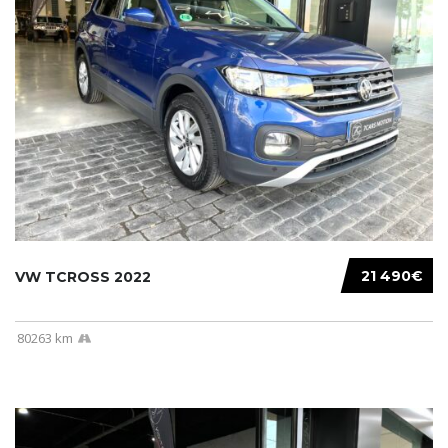
21 490€
VW TCROSS 2022
80263 km