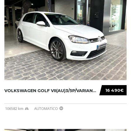
16 490€
VOLKSWAGEN GOLF VII(AU)3/5P/VARIANT(12-16 20...
106582 km
AUTOMATICO