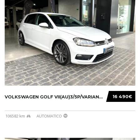
16 490€
VOLKSWAGEN GOLF VII(AU)3/5P/VARIANT(12-16 20...
106582 km
AUTOMATICO