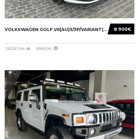
8 900€
VOLKSWAGEN GOLF VII(AU)3/5P/VARIANT(12-16 20...
242281 km
MANUAL