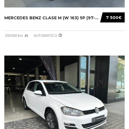
7 500€
MERCEDES BENZ CLASE M (W 163) 5P (97-05) 200...
305000 km
AUTOMATICO