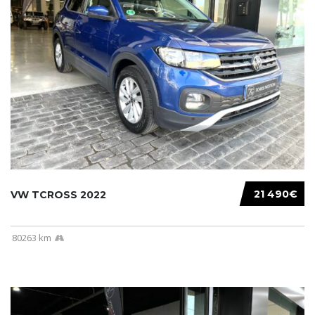
21 490€
VW TCROSS 2022
80263 km