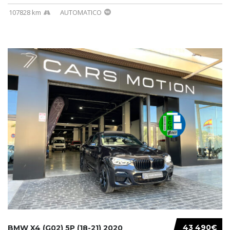
107828 km
AUTOMATICO
43 490€
BMW X4 (G02) 5P (18-21) 2020