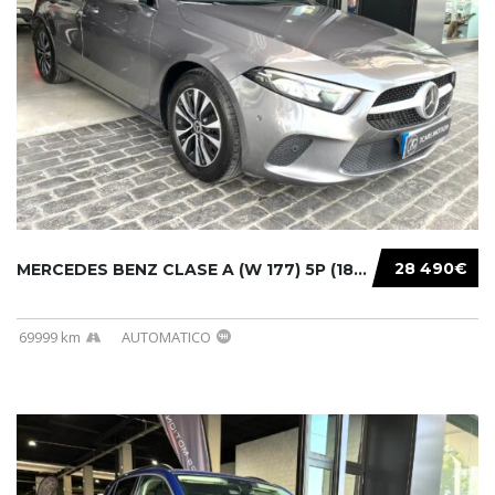
28 490€
MERCEDES BENZ CLASE A (W 177) 5P (18-) 2020....
69999 km
AUTOMATICO