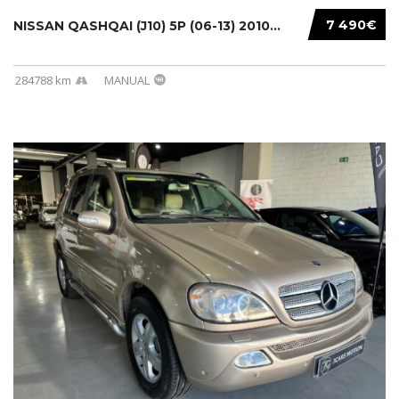
7 490€
NISSAN QASHQAI (J10) 5P (06-13) 2010...
284788 km
MANUAL