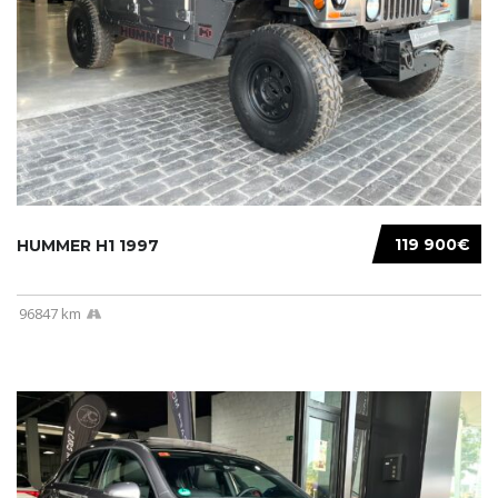
119 900€
HUMMER H1 1997
96847 km