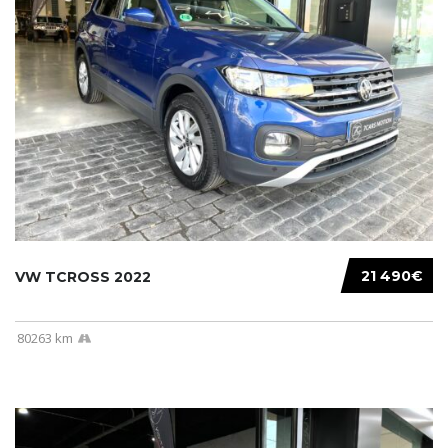
21 490€
VW TCROSS 2022
80263 km