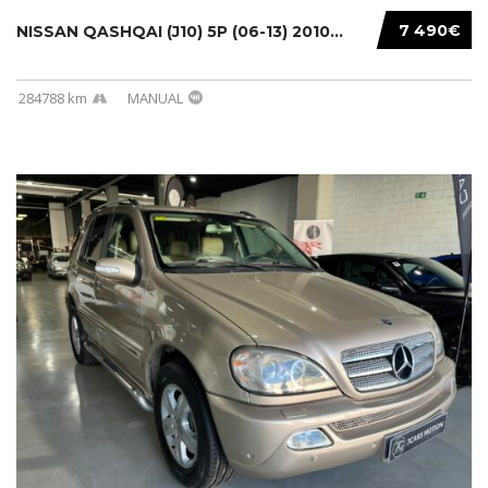
7 490€
NISSAN QASHQAI (J10) 5P (06-13) 2010...
284788 km
MANUAL