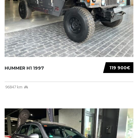
119 900€
HUMMER H1 1997
96847 km