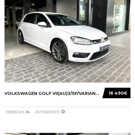
16 490€
VOLKSWAGEN GOLF VII(AU)3/5P/VARIANT(12-16 20...
106582 km
AUTOMATICO