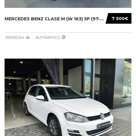
7 500€
MERCEDES BENZ CLASE M (W 163) 5P (97-05) 200...
305000 km
AUTOMATICO