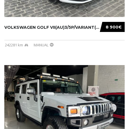
8 900€
VOLKSWAGEN GOLF VII(AU)3/5P/VARIANT(12-16 20...
242281 km
MANUAL