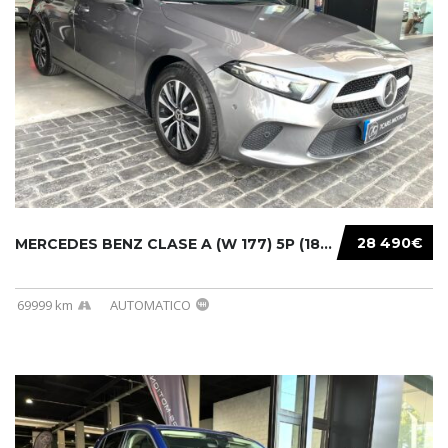
28 490€
MERCEDES BENZ CLASE A (W 177) 5P (18-) 2020....
69999 km
AUTOMATICO