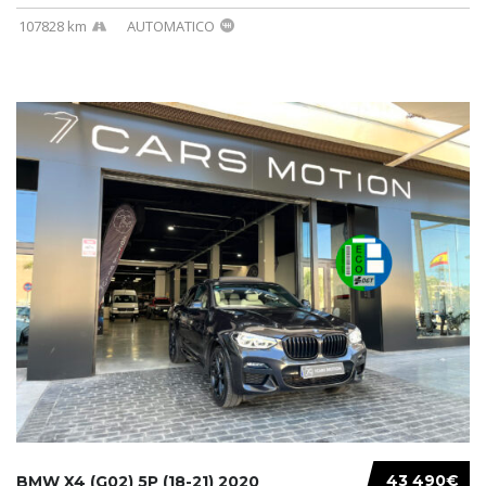
107828 km
AUTOMATICO
43 490€
BMW X4 (G02) 5P (18-21) 2020