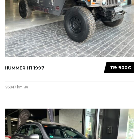
119 900€
HUMMER H1 1997
96847 km