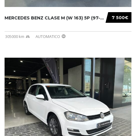
7 500€
MERCEDES BENZ CLASE M (W 163) 5P (97-05) 200...
305000 km
AUTOMATICO