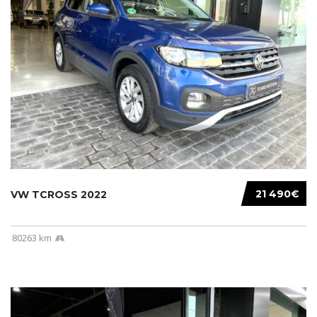
21 490€
VW TCROSS 2022
80263 km