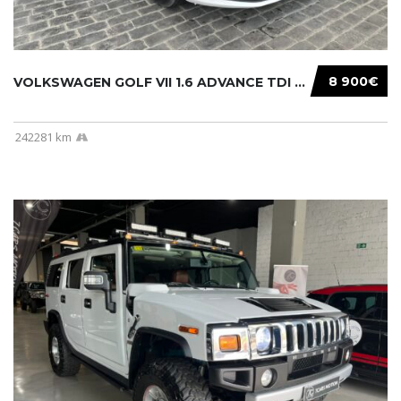
8 900€
VOLKSWAGEN GOLF VII 1.6 ADVANCE TDI 105CV BM...
242281 km