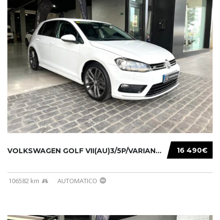
16 490€
VOLKSWAGEN GOLF VII(AU)3/5P/VARIANT(12-16 20...
106582 km
AUTOMATICO