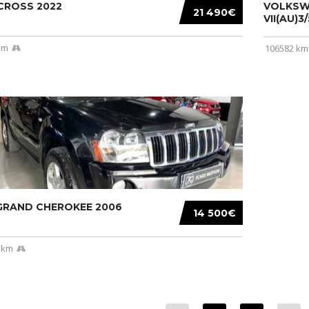
CROSS 2022
VOLKSW
21 490€
VII(AU)3
km
106582 km
 GRAND CHEROKEE 2006
14 500€
 km