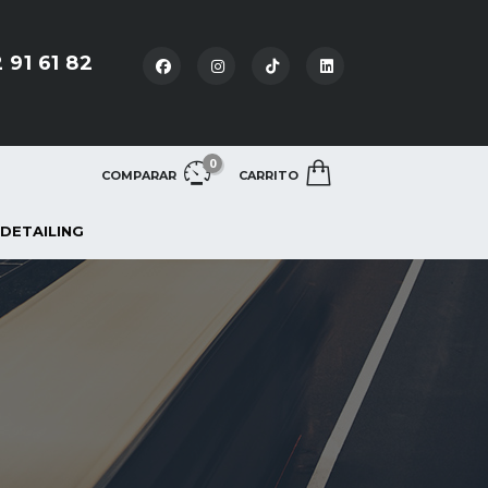
 91 61 82
0
COMPARAR
CARRITO
 DETAILING