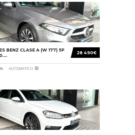
S BENZ CLASE A (W 177) 5P
28 490€
....
AUTOMATICO