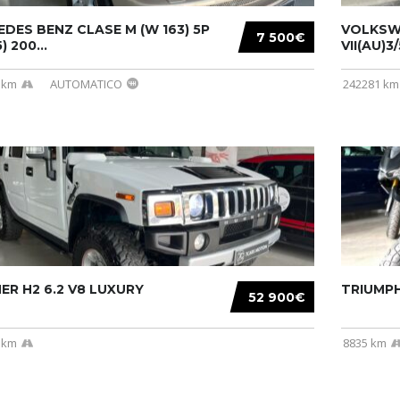
DES BENZ CLASE M (W 163) 5P
VOLKSW
7 500€
) 200...
VII(AU)3
 km
AUTOMATICO
242281 km
R H2 6.2 V8 LUXURY
TRIUMPH
52 900€
 km
8835 km