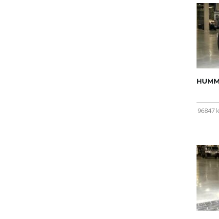
HUMME
96847 