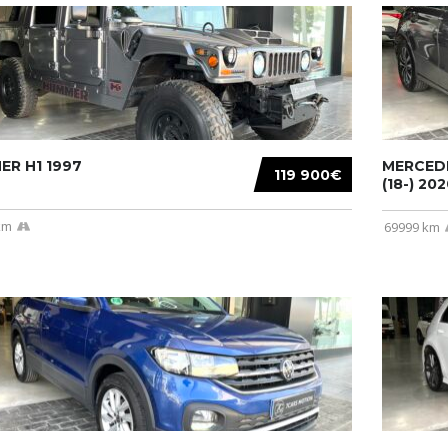
R H1 1997
MERCEDE
119 900€
(18-) 2020
km
69999 km