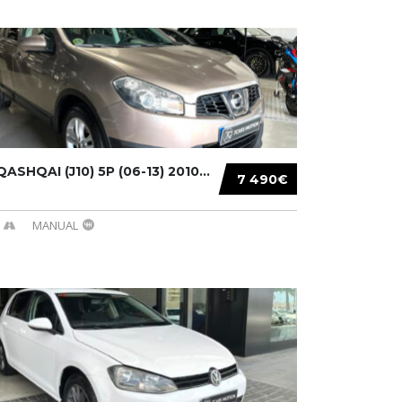
ASHQAI (J10) 5P (06-13) 2010...
7 490€
MANUAL