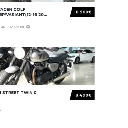
AGEN GOLF
8 900€
/5P/VARIANT(12-16 20...
MANUAL
 STREET TWIN 0
8 490€