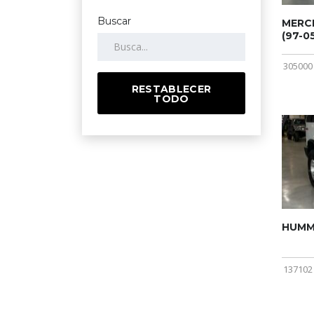
Buscar
MERCE
(97-05
305000
RESTABLECER
TODO
HUMME
137102