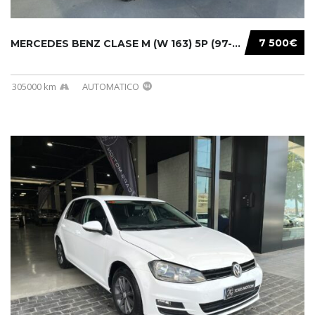
7 500€
MERCEDES BENZ CLASE M (W 163) 5P (97-05) 200...
305000 km
AUTOMATICO