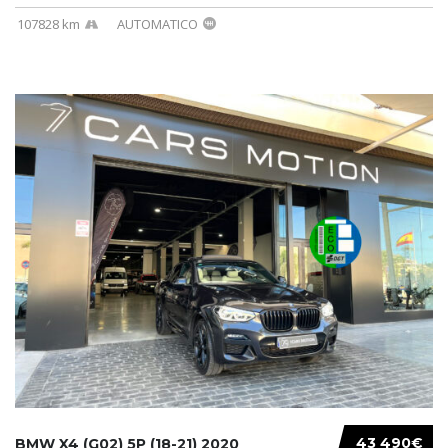
107828 km
AUTOMATICO
43 490€
BMW X4 (G02) 5P (18-21) 2020