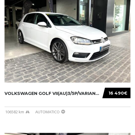
16 490€
VOLKSWAGEN GOLF VII(AU)3/5P/VARIANT(12-16 20...
106582 km
AUTOMATICO