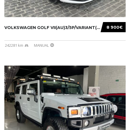
8 900€
VOLKSWAGEN GOLF VII(AU)3/5P/VARIANT(12-16 20...
242281 km
MANUAL