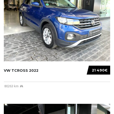
21 490€
VW TCROSS 2022
80263 km