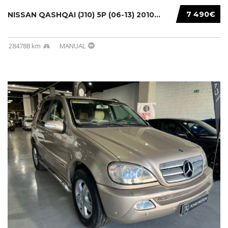
7 490€
NISSAN QASHQAI (J10) 5P (06-13) 2010...
284788 km
MANUAL