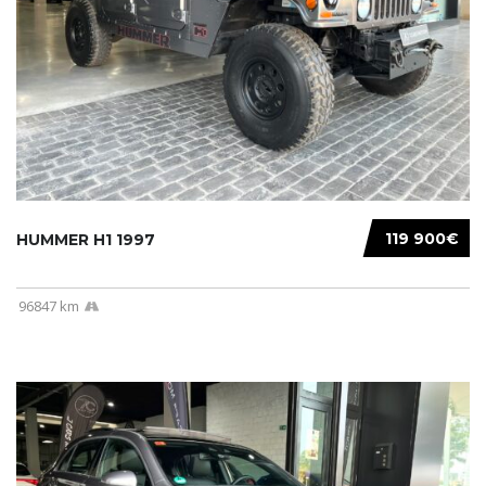
119 900€
HUMMER H1 1997
96847 km