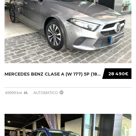
28 490€
MERCEDES BENZ CLASE A (W 177) 5P (18-) 2020....
69999 km
AUTOMATICO