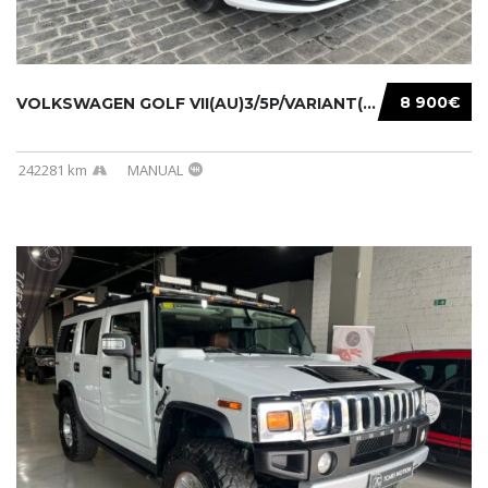
8 900€
VOLKSWAGEN GOLF VII(AU)3/5P/VARIANT(12-16 20...
242281 km
MANUAL