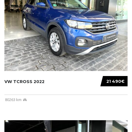
21 490€
VW TCROSS 2022
80263 km