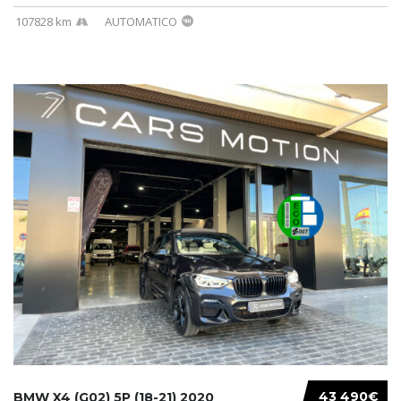
107828 km
AUTOMATICO
43 490€
BMW X4 (G02) 5P (18-21) 2020