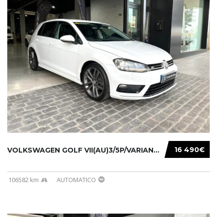
16 490€
VOLKSWAGEN GOLF VII(AU)3/5P/VARIANT(12-16 20...
106582 km
AUTOMATICO