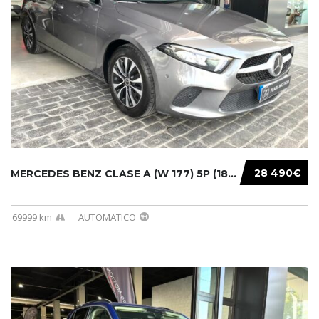
28 490€
MERCEDES BENZ CLASE A (W 177) 5P (18-) 2020....
69999 km
AUTOMATICO