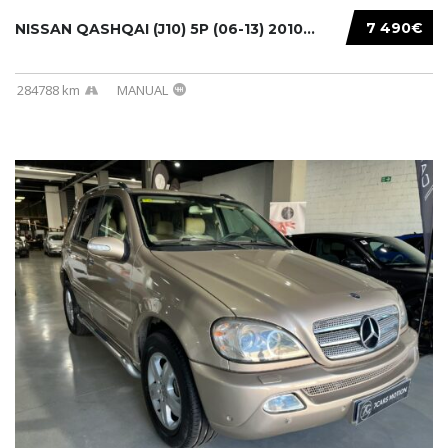
7 490€
NISSAN QASHQAI (J10) 5P (06-13) 2010...
284788 km
MANUAL