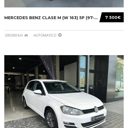
7 500€
MERCEDES BENZ CLASE M (W 163) 5P (97-05) 200...
305000 km
AUTOMATICO