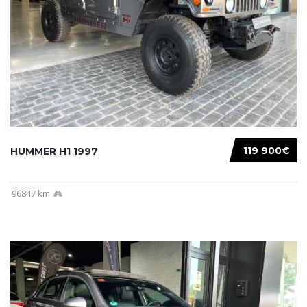
119 900€
HUMMER H1 1997
96847 km