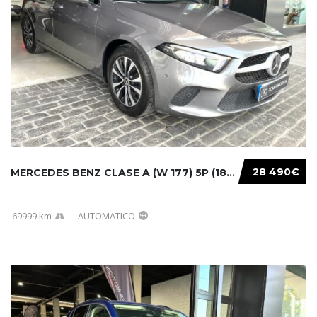
28 490€
MERCEDES BENZ CLASE A (W 177) 5P (18-) 2020....
69999 km
AUTOMATICO