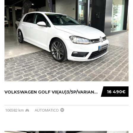
16 490€
VOLKSWAGEN GOLF VII(AU)3/5P/VARIANT(12-16 20...
106582 km
AUTOMATICO