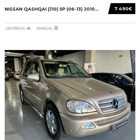
7 490€
NISSAN QASHQAI (J10) 5P (06-13) 2010...
284788 km
MANUAL