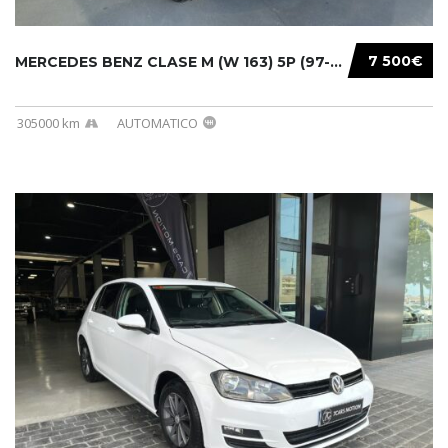
7 500€
MERCEDES BENZ CLASE M (W 163) 5P (97-05) 200...
305000 km
AUTOMATICO