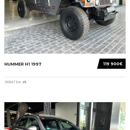
119 900€
HUMMER H1 1997
96847 km