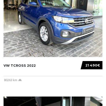
21 490€
VW TCROSS 2022
80263 km