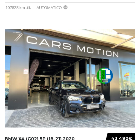
107828 km
AUTOMATICO
43 490€
BMW X4 (G02) 5P (18-21) 2020