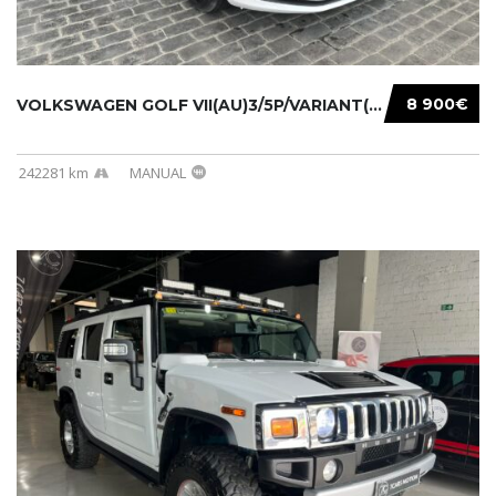
8 900€
VOLKSWAGEN GOLF VII(AU)3/5P/VARIANT(12-16 20...
242281 km
MANUAL