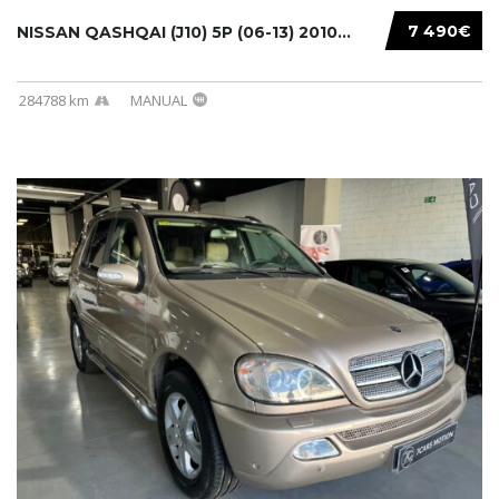
7 490€
NISSAN QASHQAI (J10) 5P (06-13) 2010...
284788 km
MANUAL