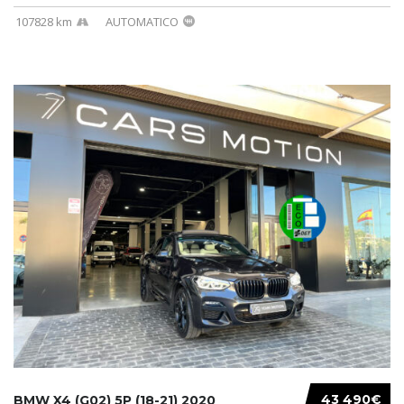
107828 km
AUTOMATICO
43 490€
BMW X4 (G02) 5P (18-21) 2020