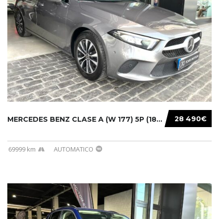
28 490€
MERCEDES BENZ CLASE A (W 177) 5P (18-) 2020....
69999 km
AUTOMATICO