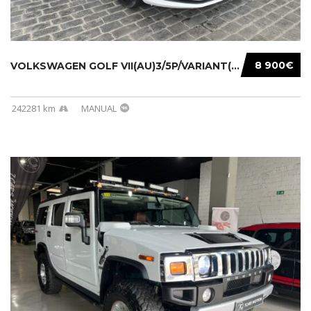
8 900€
VOLKSWAGEN GOLF VII(AU)3/5P/VARIANT(12-16 20...
242281 km
MANUAL