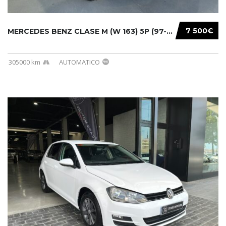
7 500€
MERCEDES BENZ CLASE M (W 163) 5P (97-05) 200...
305000 km
AUTOMATICO