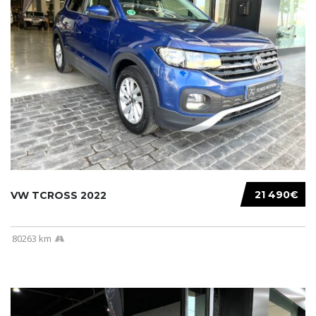
21 490€
VW TCROSS 2022
80263 km