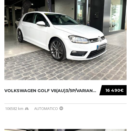
16 490€
VOLKSWAGEN GOLF VII(AU)3/5P/VARIANT(12-16 20...
106582 km
AUTOMATICO