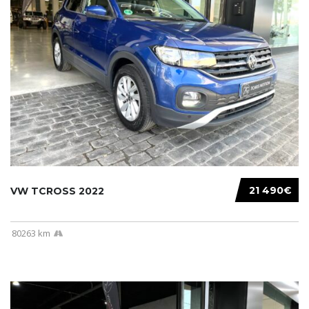
21 490€
VW TCROSS 2022
80263 km