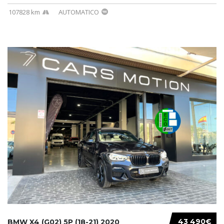
107828 km
AUTOMATICO
43 490€
BMW X4 (G02) 5P (18-21) 2020