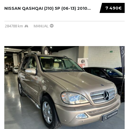
7 490€
NISSAN QASHQAI (J10) 5P (06-13) 2010...
284788 km
MANUAL