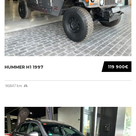
119 900€
HUMMER H1 1997
96847 km