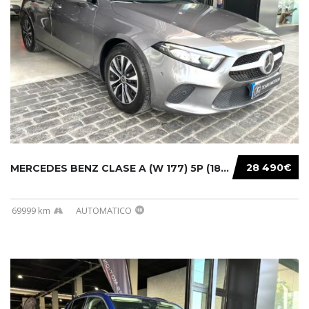
28 490€
MERCEDES BENZ CLASE A (W 177) 5P (18-) 2020....
69999 km
AUTOMATICO