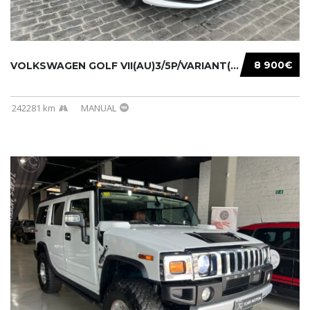
8 900€
VOLKSWAGEN GOLF VII(AU)3/5P/VARIANT(12-16 20...
242281 km
MANUAL