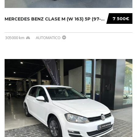
7 500€
MERCEDES BENZ CLASE M (W 163) 5P (97-05) 200...
305000 km
AUTOMATICO