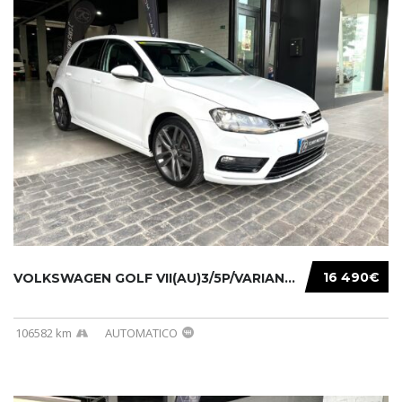
16 490€
VOLKSWAGEN GOLF VII(AU)3/5P/VARIANT(12-16 20...
106582 km
AUTOMATICO