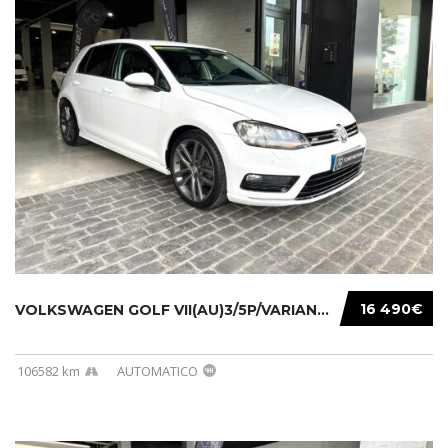
16 490€
VOLKSWAGEN GOLF VII(AU)3/5P/VARIANT(12-16 20...
106582 km
AUTOMATICO