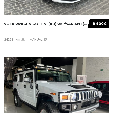
8 900€
VOLKSWAGEN GOLF VII(AU)3/5P/VARIANT(12-16 20...
242281 km
MANUAL