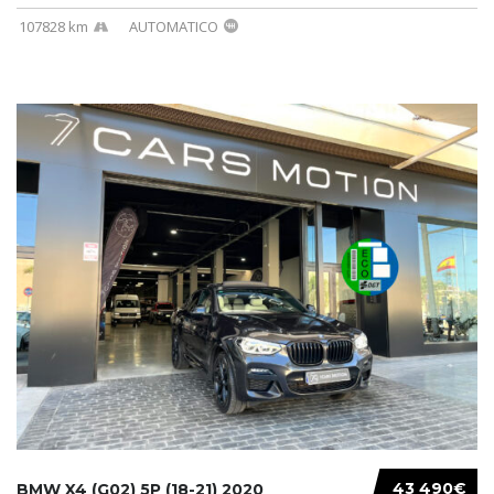
107828 km
AUTOMATICO
43 490€
BMW X4 (G02) 5P (18-21) 2020