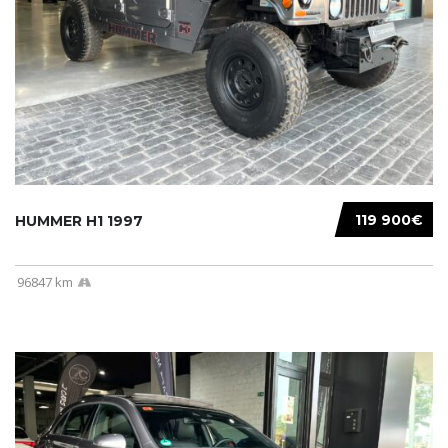
119 900€
HUMMER H1 1997
96847 km