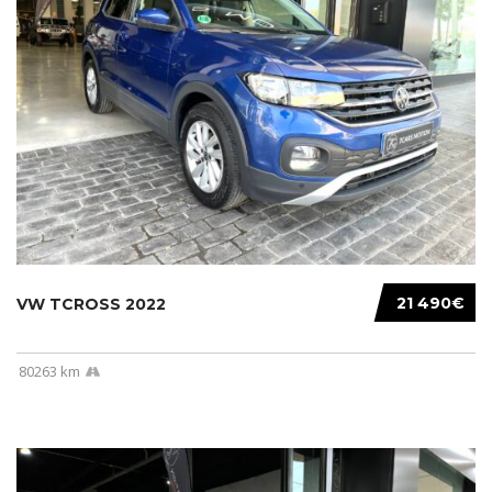
21 490€
VW TCROSS 2022
80263 km