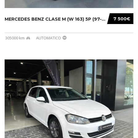
7 500€
MERCEDES BENZ CLASE M (W 163) 5P (97-05) 200...
305000 km
AUTOMATICO