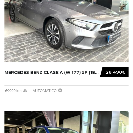
28 490€
MERCEDES BENZ CLASE A (W 177) 5P (18-) 2020....
69999 km
AUTOMATICO