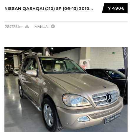
7 490€
NISSAN QASHQAI (J10) 5P (06-13) 2010...
284788 km
MANUAL