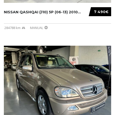
7 490€
NISSAN QASHQAI (J10) 5P (06-13) 2010...
284788 km
MANUAL