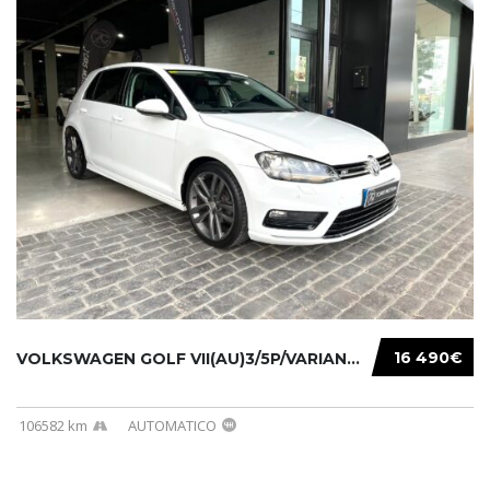
16 490€
VOLKSWAGEN GOLF VII(AU)3/5P/VARIANT(12-16 20...
106582 km
AUTOMATICO