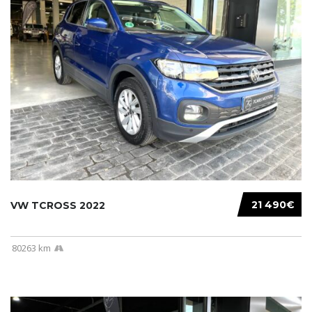
21 490€
VW TCROSS 2022
80263 km