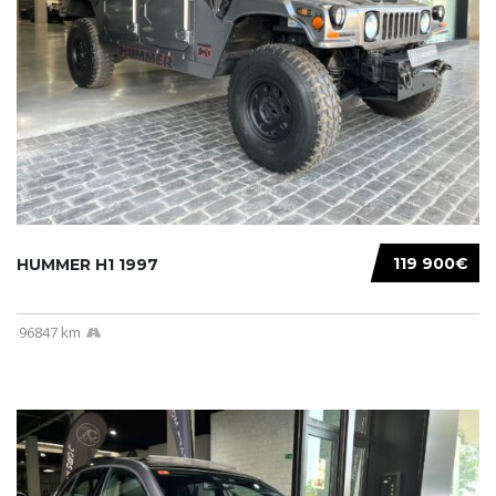
119 900€
HUMMER H1 1997
96847 km