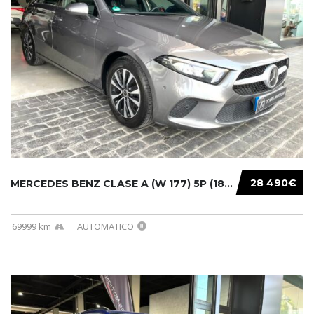
28 490€
MERCEDES BENZ CLASE A (W 177) 5P (18-) 2020....
69999 km
AUTOMATICO