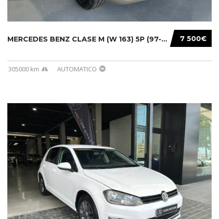
7 500€
MERCEDES BENZ CLASE M (W 163) 5P (97-05) 200...
305000 km
AUTOMATICO