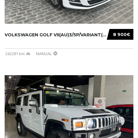
8 900€
VOLKSWAGEN GOLF VII(AU)3/5P/VARIANT(12-16 20...
242281 km
MANUAL