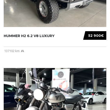
52 900€
HUMMER H2 6.2 V8 LUXURY
137102 km