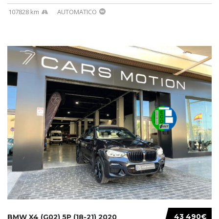
107828 km
AUTOMATICO
43 490€
BMW X4 (G02) 5P (18-21) 2020