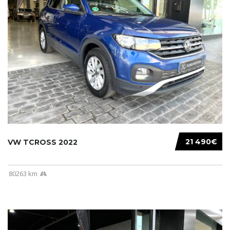
21 490€
VW TCROSS 2022
80263 km