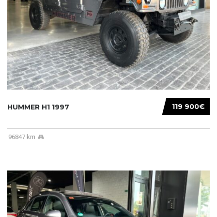
119 900€
HUMMER H1 1997
96847 km