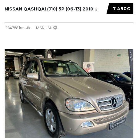
7 490€
NISSAN QASHQAI (J10) 5P (06-13) 2010...
284788 km
MANUAL