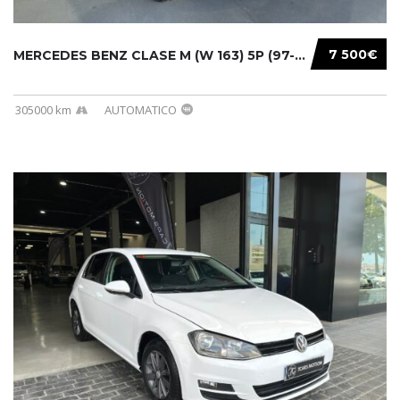
7 500€
MERCEDES BENZ CLASE M (W 163) 5P (97-05) 200...
305000 km
AUTOMATICO