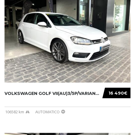
16 490€
VOLKSWAGEN GOLF VII(AU)3/5P/VARIANT(12-16 20...
106582 km
AUTOMATICO