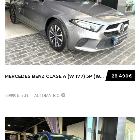
28 490€
MERCEDES BENZ CLASE A (W 177) 5P (18-) 2020....
69999 km
AUTOMATICO