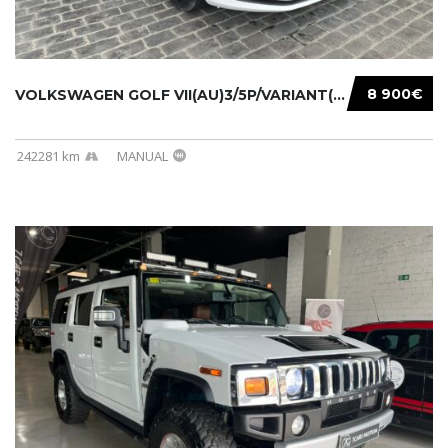
8 900€
VOLKSWAGEN GOLF VII(AU)3/5P/VARIANT(12-16 20...
242281 km
MANUAL