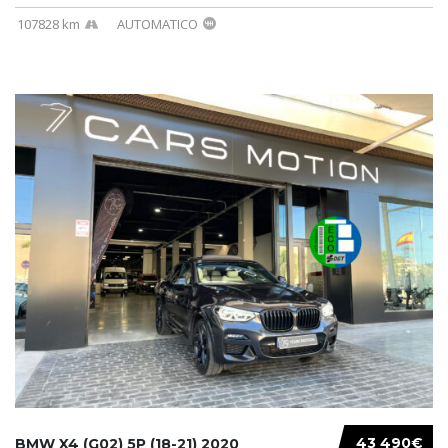
107828 km
AUTOMATICO
43 490€
BMW X4 (G02) 5P (18-21) 2020