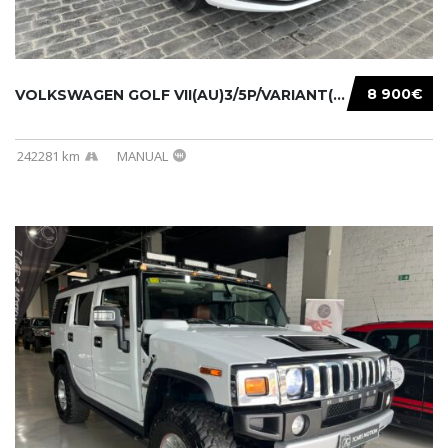
8 900€
VOLKSWAGEN GOLF VII(AU)3/5P/VARIANT(12-16 20...
242281 km
MANUAL