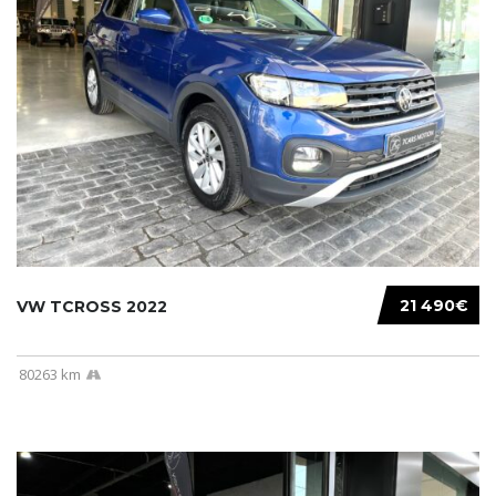
21 490€
VW TCROSS 2022
80263 km