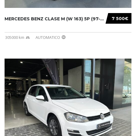
7 500€
MERCEDES BENZ CLASE M (W 163) 5P (97-05) 200...
305000 km
AUTOMATICO