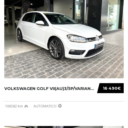
16 490€
VOLKSWAGEN GOLF VII(AU)3/5P/VARIANT(12-16 20...
106582 km
AUTOMATICO