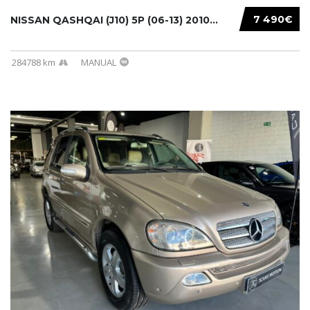
7 490€
NISSAN QASHQAI (J10) 5P (06-13) 2010...
284788 km
MANUAL