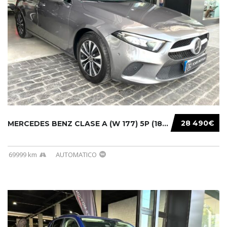
28 490€
MERCEDES BENZ CLASE A (W 177) 5P (18-) 2020....
69999 km
AUTOMATICO