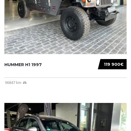
119 900€
HUMMER H1 1997
96847 km