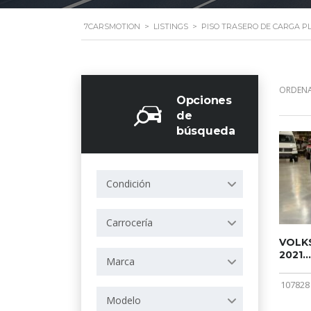
7CARSMOTION
>
LISTINGS
>
PISO TRASERO DE CARGA P
ORDENA
Opciones
de
búsqueda
Condición
Carrocería
VOLKS
2021...
Marca
107828
Modelo