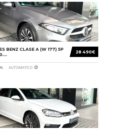
S BENZ CLASE A (W 177) 5P
28 490€
....
AUTOMATICO