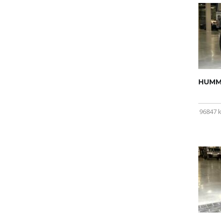
HUMME
96847 