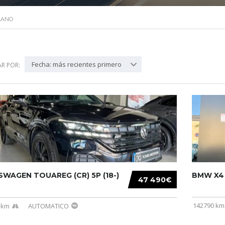
LANO
Fecha: más recientes primero
R POR:
WAGEN TOUAREG (CR) 5P (18-)
BMW X4 (
47 490€
142790 km
 km
AUTOMATICO