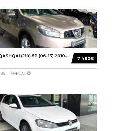
ASHQAI (J10) 5P (06-13) 2010...
7 490€
MANUAL