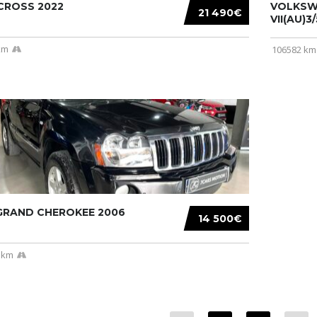
CROSS 2022
VOLKSW
21 490€
VII(AU)3
km
106582 km
 GRAND CHEROKEE 2006
14 500€
 km