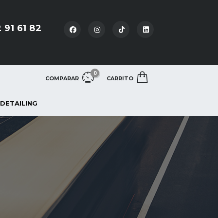
 91 61 82
0
COMPARAR
CARRITO
 DETAILING