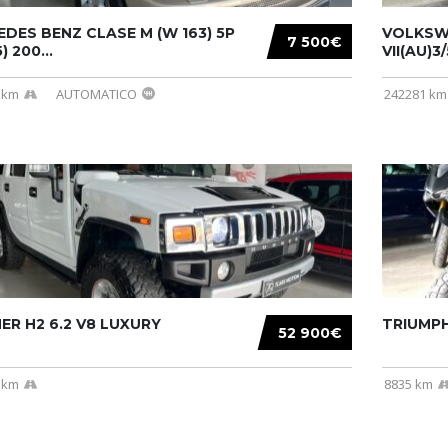
DES BENZ CLASE M (W 163) 5P
VOLKSW
7 500€
) 200...
VII(AU)3
 km
AUTOMATICO
242281 km
R H2 6.2 V8 LUXURY
TRIUMPH
52 900€
 km
8835 km