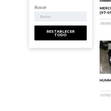
Buscar
MERCE
(97-05
305000
RESTABLECER
TODO
HUMME
137102