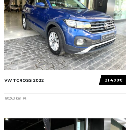
21 490€
VW TCROSS 2022
80263 km