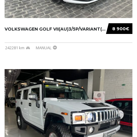
8 900€
VOLKSWAGEN GOLF VII(AU)3/5P/VARIANT(12-16 20...
242281 km
MANUAL