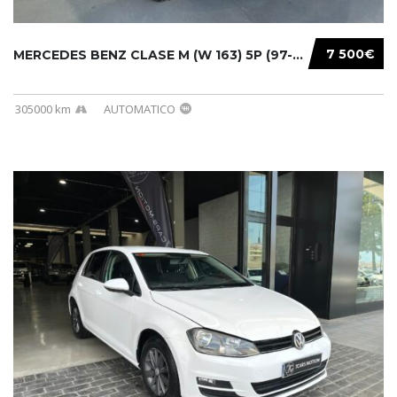
7 500€
MERCEDES BENZ CLASE M (W 163) 5P (97-05) 200...
305000 km
AUTOMATICO