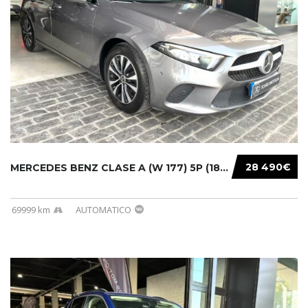
28 490€
MERCEDES BENZ CLASE A (W 177) 5P (18-) 2020....
69999 km
AUTOMATICO