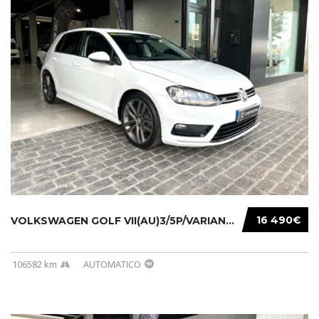
16 490€
VOLKSWAGEN GOLF VII(AU)3/5P/VARIANT(12-16 20...
106582 km
AUTOMATICO