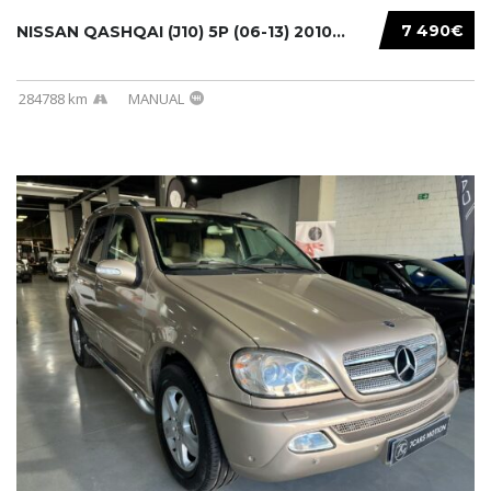
7 490€
NISSAN QASHQAI (J10) 5P (06-13) 2010...
284788 km
MANUAL