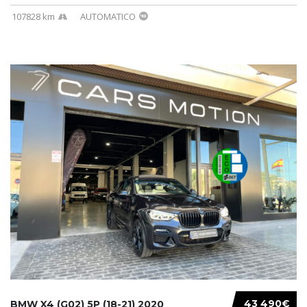
107828 km
AUTOMATICO
43 490€
BMW X4 (G02) 5P (18-21) 2020