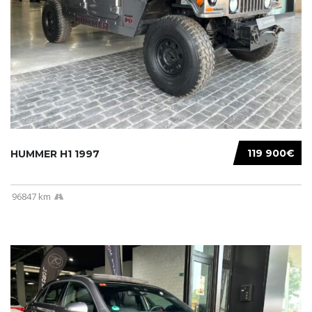
119 900€
HUMMER H1 1997
96847 km