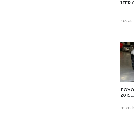
JEEP
165746
TOYOT
2019..
41318 