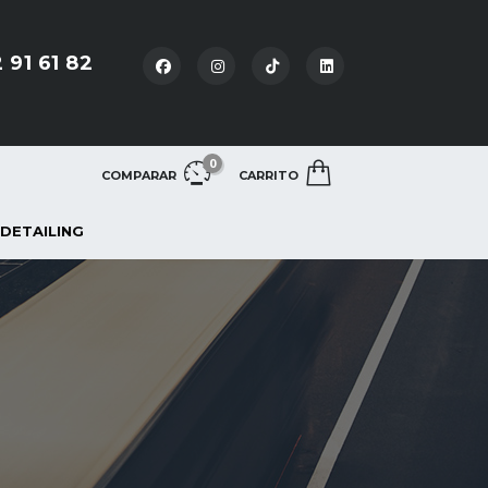
 91 61 82
0
COMPARAR
CARRITO
 DETAILING