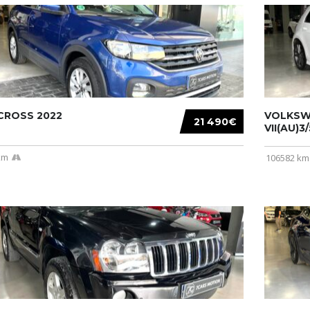
CROSS 2022
VOLKSW
21 490€
VII(AU)3
km
106582 km