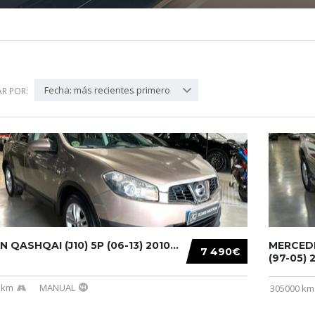
Fecha: más recientes primero
R POR:
N QASHQAI (J10) 5P (06-13) 2010...
MERCEDE
7 490€
(97-05) 2
 km
MANUAL
305000 km