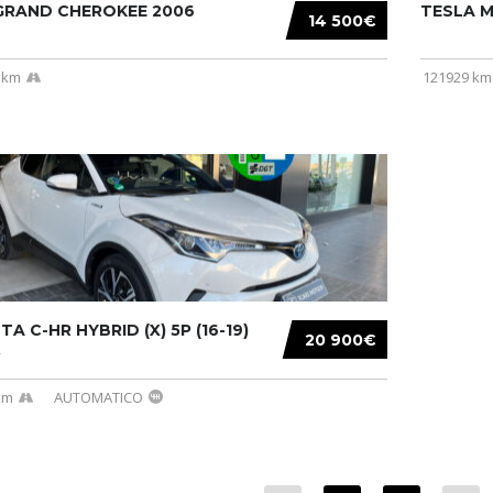
 GRAND CHEROKEE 2006
TESLA MO
14 500€
 km
121929 km
A C-HR HYBRID (X) 5P (16-19)
20 900€
.
km
AUTOMATICO