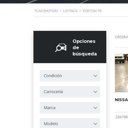
7CARSMOTION
>
LISTINGS
>
PORTON TR
ORDENA
Opciones
de
búsqueda
Condición
Carrocería
NISSA
Marca
284788
Modelo