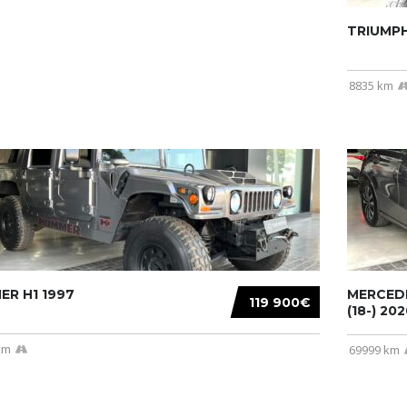
TRIUMPH
8835 km
R H1 1997
MERCEDE
119 900€
(18-) 2020
km
69999 km