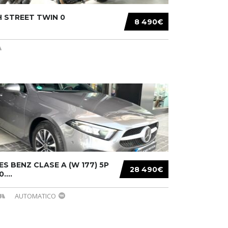
 STREET TWIN 0
8 490€
S BENZ CLASE A (W 177) 5P
28 490€
....
AUTOMATICO