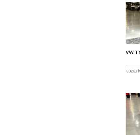
VW T
80263 