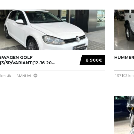
SWAGEN GOLF
HUMMER 
8 900€
)3/5P/VARIANT(12-16 20...
137102 km
 km
MANUAL