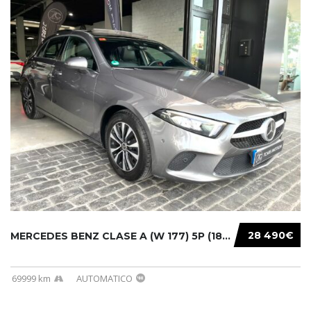
28 490€
MERCEDES BENZ CLASE A (W 177) 5P (18-) 2020....
69999 km
AUTOMATICO