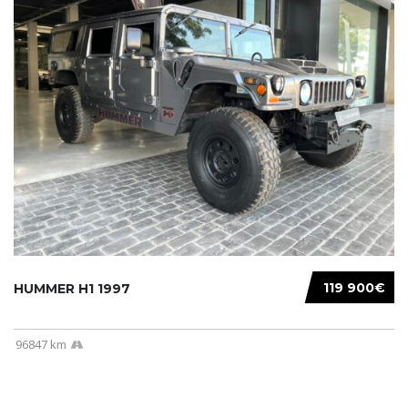
119 900€
HUMMER H1 1997
96847 km