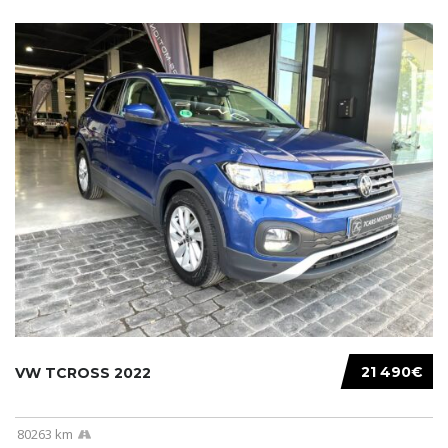
21 490€
VW TCROSS 2022
80263 km