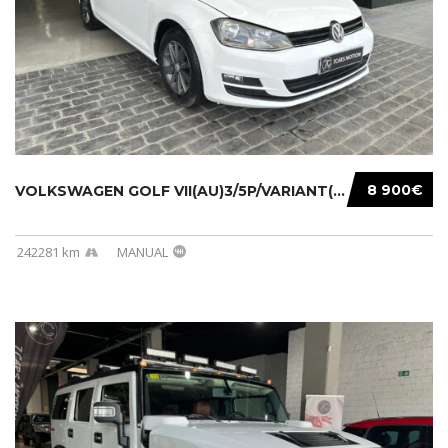
8 900€
VOLKSWAGEN GOLF VII(AU)3/5P/VARIANT(12-16 20...
242281 km
MANUAL