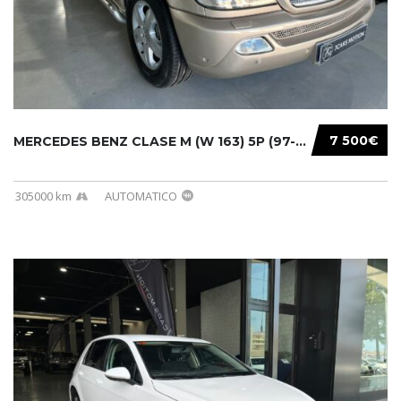
7 500€
MERCEDES BENZ CLASE M (W 163) 5P (97-05) 200...
305000 km
AUTOMATICO