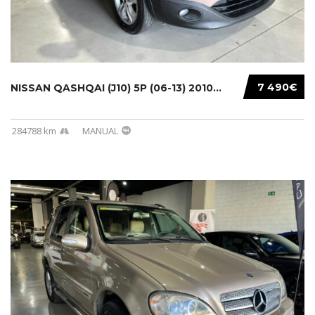
7 490€
NISSAN QASHQAI (J10) 5P (06-13) 2010...
284788 km
MANUAL