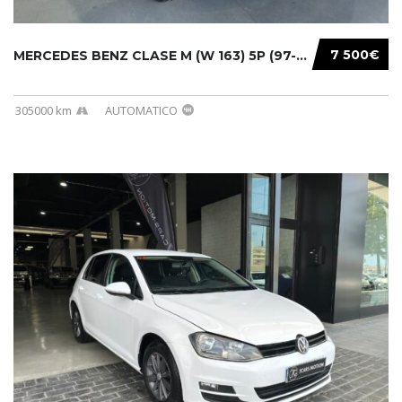
7 500€
MERCEDES BENZ CLASE M (W 163) 5P (97-05) 200...
305000 km
AUTOMATICO