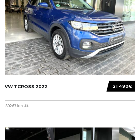
21 490€
VW TCROSS 2022
80263 km