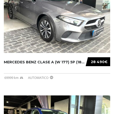
28 490€
MERCEDES BENZ CLASE A (W 177) 5P (18-) 2020....
69999 km
AUTOMATICO