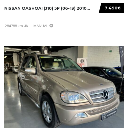
7 490€
NISSAN QASHQAI (J10) 5P (06-13) 2010...
284788 km
MANUAL