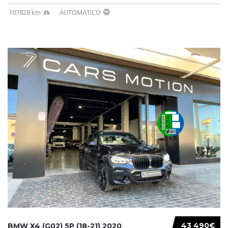
107828 km
AUTOMATICO
43 490€
BMW X4 (G02) 5P (18-21) 2020