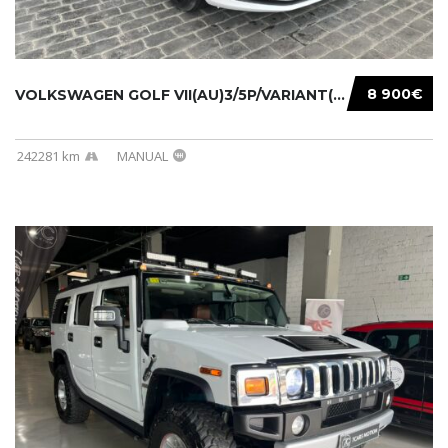
8 900€
VOLKSWAGEN GOLF VII(AU)3/5P/VARIANT(12-16 20...
242281 km
MANUAL