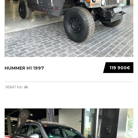
119 900€
HUMMER H1 1997
96847 km