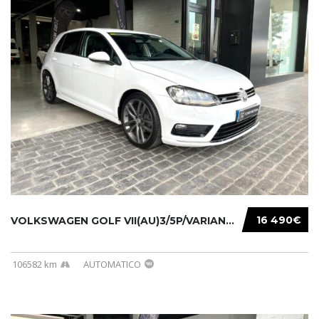
16 490€
VOLKSWAGEN GOLF VII(AU)3/5P/VARIANT(12-16 20...
106582 km
AUTOMATICO