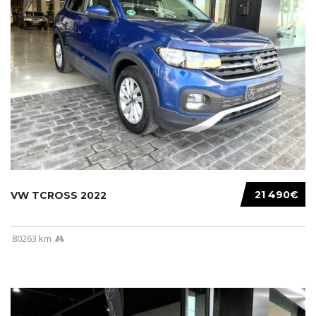
21 490€
VW TCROSS 2022
80263 km