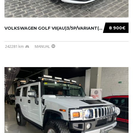
8 900€
VOLKSWAGEN GOLF VII(AU)3/5P/VARIANT(12-16 20...
242281 km
MANUAL