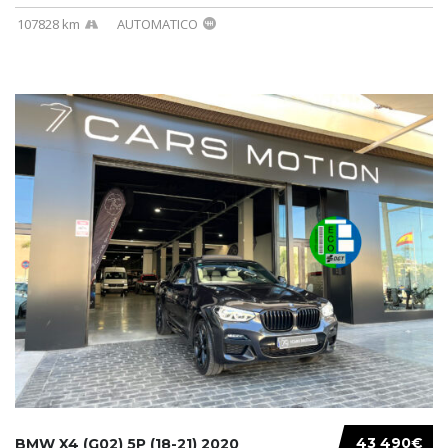
107828 km
AUTOMATICO
43 490€
BMW X4 (G02) 5P (18-21) 2020