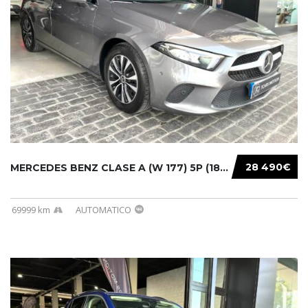
28 490€
MERCEDES BENZ CLASE A (W 177) 5P (18-) 2020....
69999 km
AUTOMATICO