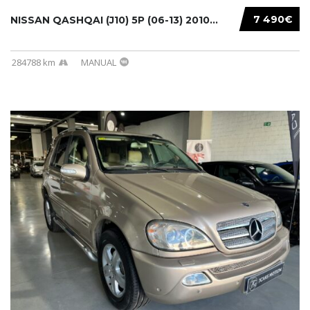
7 490€
NISSAN QASHQAI (J10) 5P (06-13) 2010...
284788 km
MANUAL