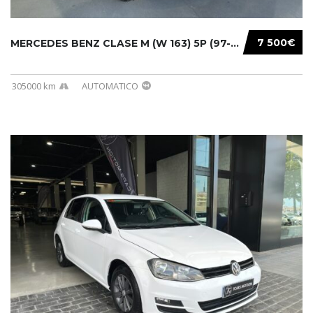
7 500€
MERCEDES BENZ CLASE M (W 163) 5P (97-05) 200...
305000 km
AUTOMATICO