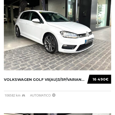
16 490€
VOLKSWAGEN GOLF VII(AU)3/5P/VARIANT(12-16 20...
106582 km
AUTOMATICO