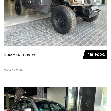
119 900€
HUMMER H1 1997
96847 km