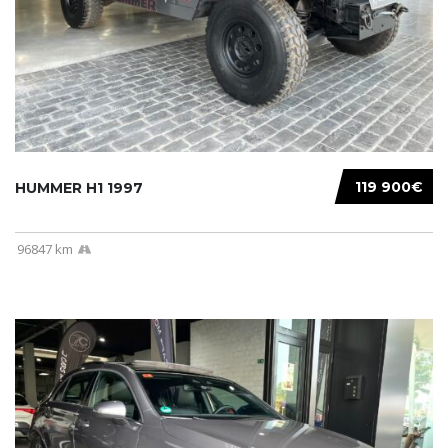
119 900€
HUMMER H1 1997
96847 km