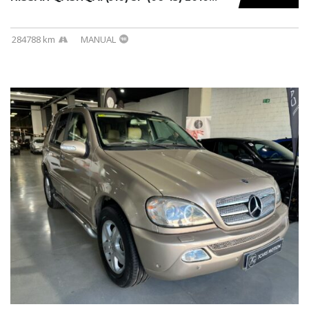
284788 km
MANUAL