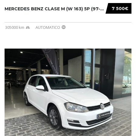
7 500€
MERCEDES BENZ CLASE M (W 163) 5P (97-05) 200...
305000 km
AUTOMATICO