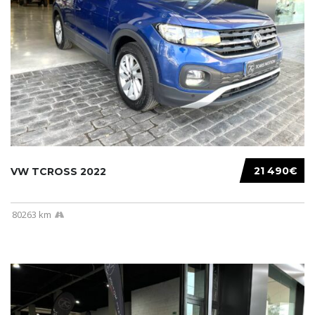
21 490€
VW TCROSS 2022
80263 km