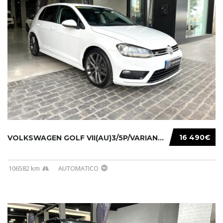
16 490€
VOLKSWAGEN GOLF VII(AU)3/5P/VARIANT(12-16 20...
106582 km
AUTOMATICO