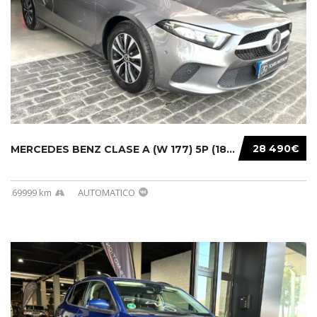
28 490€
MERCEDES BENZ CLASE A (W 177) 5P (18-) 2020....
69999 km
AUTOMATICO