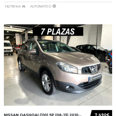
142790 km
AUTOMATICO
7 490€
NISSAN QASHQAI (J10) 5P (06-13) 2010...