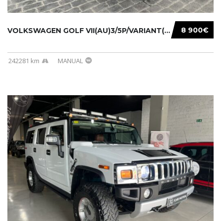
8 900€
VOLKSWAGEN GOLF VII(AU)3/5P/VARIANT(12-16 20...
242281 km
MANUAL