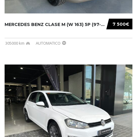
7 500€
MERCEDES BENZ CLASE M (W 163) 5P (97-05) 200...
305000 km
AUTOMATICO