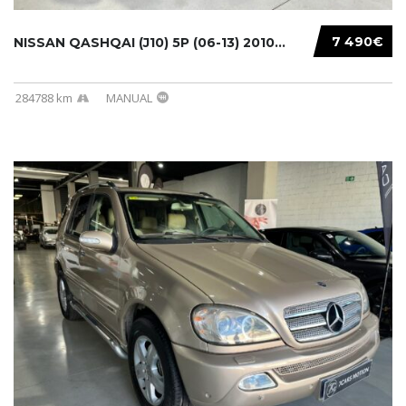
7 490€
NISSAN QASHQAI (J10) 5P (06-13) 2010...
284788 km
MANUAL