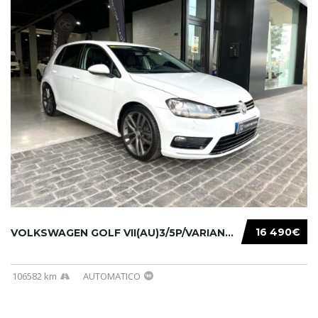
16 490€
VOLKSWAGEN GOLF VII(AU)3/5P/VARIANT(12-16 20...
106582 km
AUTOMATICO