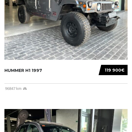
119 900€
HUMMER H1 1997
96847 km