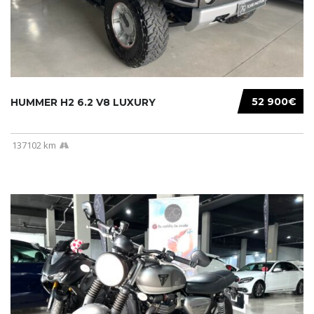
52 900€
HUMMER H2 6.2 V8 LUXURY
137102 km