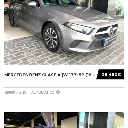
28 490€
MERCEDES BENZ CLASE A (W 177) 5P (18-) 2020....
69999 km
AUTOMATICO