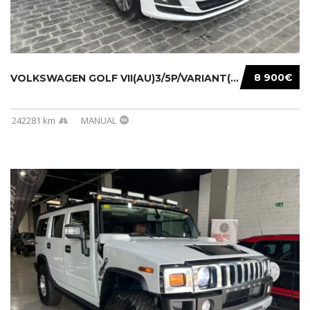
8 900€
VOLKSWAGEN GOLF VII(AU)3/5P/VARIANT(12-16 20...
242281 km
MANUAL