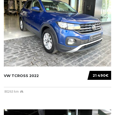
21 490€
VW TCROSS 2022
80263 km