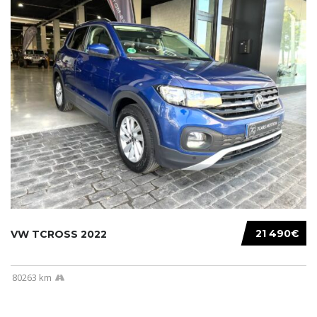
21 490€
VW TCROSS 2022
80263 km