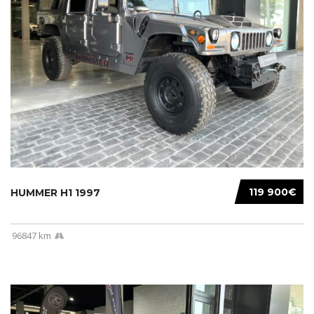
119 900€
HUMMER H1 1997
96847 km