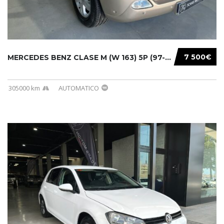
7 500€
MERCEDES BENZ CLASE M (W 163) 5P (97-05) 200...
305000 km
AUTOMATICO