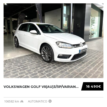
16 490€
VOLKSWAGEN GOLF VII(AU)3/5P/VARIANT(12-16 20...
106582 km
AUTOMATICO