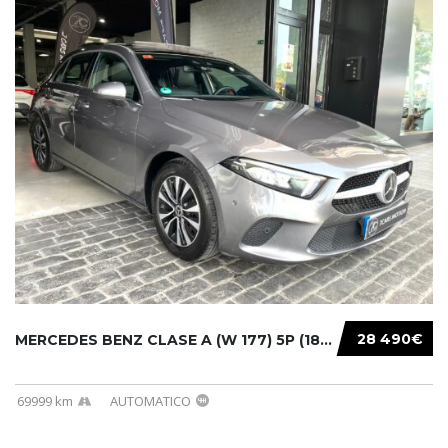
28 490€
MERCEDES BENZ CLASE A (W 177) 5P (18-) 2020....
69999 km
AUTOMATICO