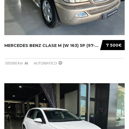
7 500€
MERCEDES BENZ CLASE M (W 163) 5P (97-05) 200...
305000 km
AUTOMATICO