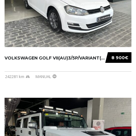
8 900€
VOLKSWAGEN GOLF VII(AU)3/5P/VARIANT(12-16 20...
242281 km
MANUAL