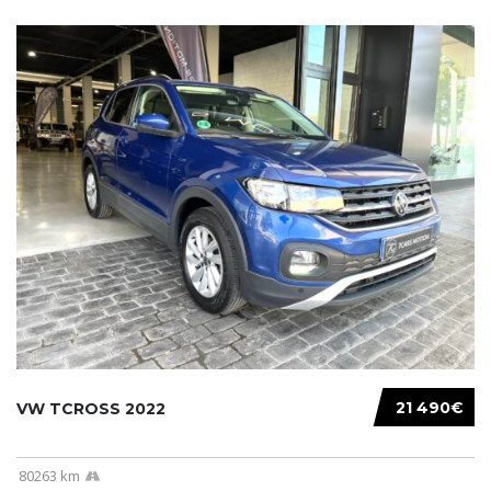
21 490€
VW TCROSS 2022
80263 km