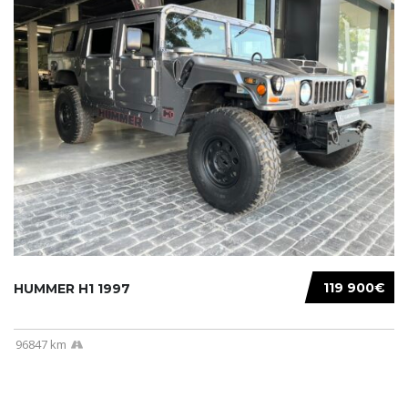
119 900€
HUMMER H1 1997
96847 km