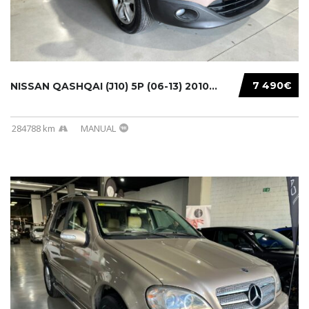
7 490€
NISSAN QASHQAI (J10) 5P (06-13) 2010...
284788 km
MANUAL